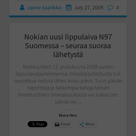
Janne Saarikko
July 27, 2009
0
Nokian uusi lippulaiva N97
Suomessa – seuraa suoraa
lähetystä
Nokia julkisti 12. joulukuuta 2008 uuden
lippulaivapuhelimensa. Silloista julkistusta tuli
seurattua netistä lähes koko päivä. Tuon päivän
raportteja ja tarkempia tietoja tämän
ihmetuotteen ominaisuuksista voi lukea sen
päivän kir…
Share this:
Email
More