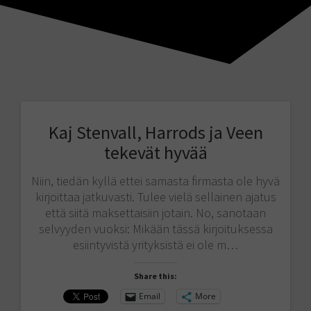
Kaj Stenvall, Harrods ja Veen
tekevät hyvää
Niin, tiedän kyllä ettei samasta firmasta ole hyvä
kirjoittaa jatkuvasti. Tulee vielä sellainen ajatus
että siitä maksettaisiin jotain. No, sanotaan
selvyyden vuoksi: Mikään tässä kirjoituksessa
esiintyvistä yrityksistä ei ole m…
Share this:
Email
More