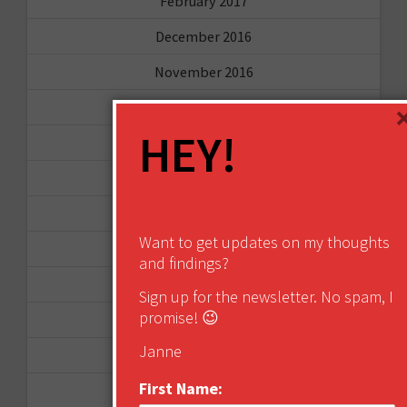
February 2017
December 2016
November 2016
October 2016
HEY!
August 2016
June 2016
April 2016
Want to get updates on my thoughts
March 2016
and findings?
January 2016
Sign up for the newsletter. No spam, I
promise! 😉
December 2015
Janne
November 2015
First Name:
October 2015