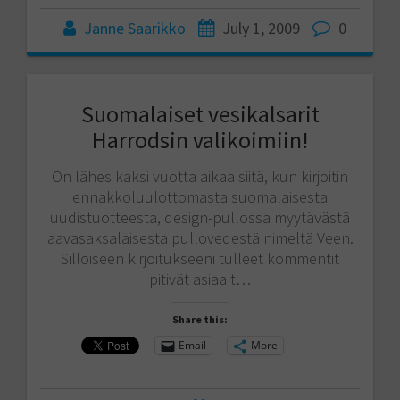
Janne Saarikko
July 1, 2009
0
Suomalaiset vesikalsarit
Harrodsin valikoimiin!
On lähes kaksi vuotta aikaa siitä, kun kirjoitin
ennakkoluulottomasta suomalaisesta
uudistuotteesta, design-pullossa myytävästä
aavasaksalaisesta pullovedestä nimeltä Veen.
Silloiseen kirjoitukseeni tulleet kommentit
pitivät asiaa t…
Share this:
Email
More