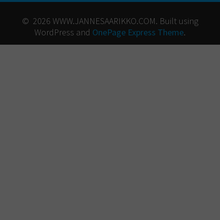
© 2026 WWW.JANNESAARIKKO.COM. Built using
WordPress and
OnePage Express Theme
.