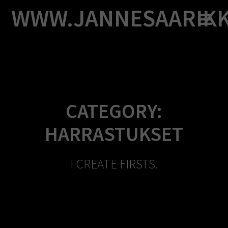
Skip
WWW.JANNESAARIK
to
content
CATEGORY:
HARRASTUKSET
I CREATE FIRSTS.