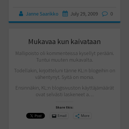
Janne Saarikko
July 29, 2009
0
Mukavaa kun kaivataan
Mallipoisto oli kommenteissa kysellyt perääni.
Tuntui muuten mukavalta.
Todellakin, kirjoitteluni tänne KL:n blogeihin on
vähentynyt. Syitä on monia.
Ensinnäkin, KL:n blogisivuston käyttäjämäärät
ovat selvästi laskeneet a…
Share this:
Email
More