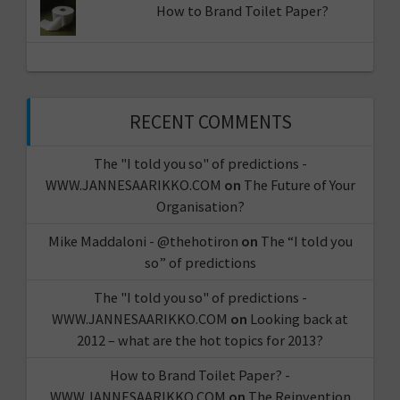
How to Brand Toilet Paper?
RECENT COMMENTS
The "I told you so" of predictions -
WWW.JANNESAARIKKO.COM
on
The Future of Your
Organisation?
Mike Maddaloni - @thehotiron
on
The “I told you
so” of predictions
The "I told you so" of predictions -
WWW.JANNESAARIKKO.COM
on
Looking back at
2012 – what are the hot topics for 2013?
How to Brand Toilet Paper? -
WWW.JANNESAARIKKO.COM
on
The Reinvention