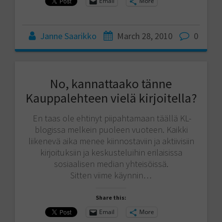
Email
More
Janne Saarikko
March 28, 2010
0
No, kannattaako tänne
Kauppalehteen vielä kirjoitella?
En taas ole ehtinyt piipahtamaan täällä KL-
blogissa melkein puoleen vuoteen. Kaikki
liikenevä aika menee kiinnostaviin ja aktiivisiin
kirjoituksiin ja keskusteluihin erilaisissa
sosiaalisen median yhteisöissä.
Sitten viime käynnin…
Share this:
Email
More