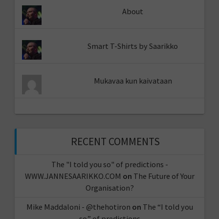
About
Smart T-Shirts by Saarikko
Mukavaa kun kaivataan
RECENT COMMENTS
The "I told you so" of predictions -
WWW.JANNESAARIKKO.COM
on
The Future of Your
Organisation?
Mike Maddaloni - @thehotiron
on
The “I told you
so” of predictions