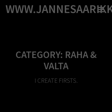
Skip
WWW.JANNESAARIK
to
content
CATEGORY:
RAHA &
VALTA
I CREATE FIRSTS.