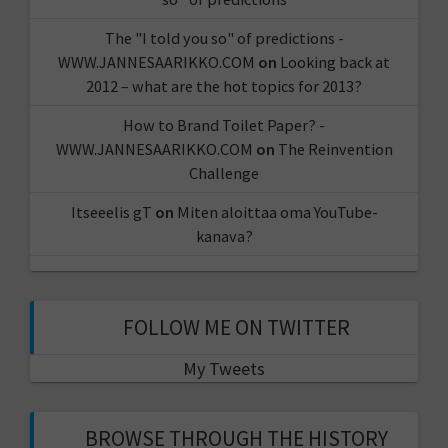
The "I told you so" of predictions -
WWW.JANNESAARIKKO.COM
on
Looking back at
2012 – what are the hot topics for 2013?
How to Brand Toilet Paper? -
WWW.JANNESAARIKKO.COM
on
The Reinvention
Challenge
Itseeelis gT
on
Miten aloittaa oma YouTube-
kanava?
FOLLOW ME ON TWITTER
My Tweets
BROWSE THROUGH THE HISTORY