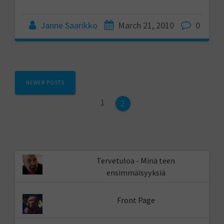
Janne Saarikko
March 21, 2010
0
Posts
NEWER POSTS
navigation
Page
1
Page
2
Tervetuloa - Minä teen
ensimmäisyyksiä
Front Page