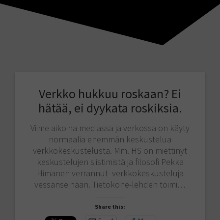
Verkko hukkuu roskaan? Ei
hätää, ei dyykata roskiksia.
Viime aikoina mediassa ja verkossa on käyty
normaalia enemmän keskustelua
verkkokeskustelusta. Mm. HS on miettinyt
keskustelujen siistimistä ja filosofi Pekka
Himanen verrannut verkkokeskusteluja
vessanseinään. Tietokone-lehden toimi…
Share this: