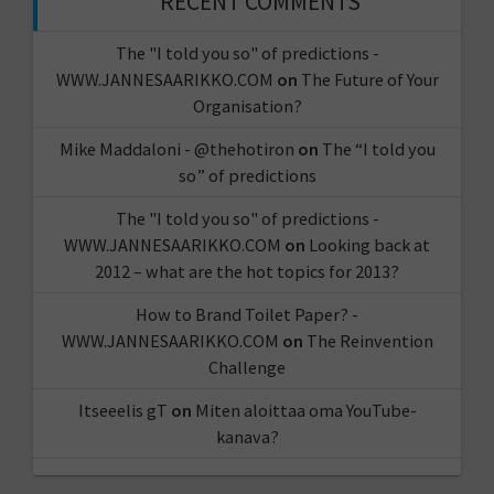
RECENT COMMENTS
The "I told you so" of predictions -
WWW.JANNESAARIKKO.COM
on
The Future of Your
Organisation?
Mike Maddaloni - @thehotiron
on
The “I told you
so” of predictions
The "I told you so" of predictions -
WWW.JANNESAARIKKO.COM
on
Looking back at
2012 – what are the hot topics for 2013?
How to Brand Toilet Paper? -
WWW.JANNESAARIKKO.COM
on
The Reinvention
Challenge
Itseeelis gT
on
Miten aloittaa oma YouTube-
kanava?