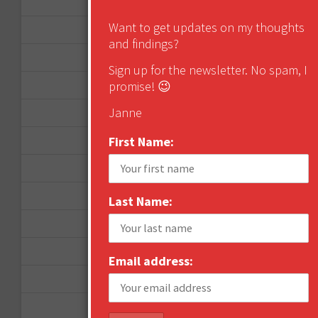
April 2014
Want to get updates on my thoughts
September 2013
and findings?
August 2013
Sign up for the newsletter. No spam, I
promise! 😉
May 2013
Janne
April 2013
First Name:
March 2013
January 2013
December 2012
Last Name:
November 2012
October 2012
Email address:
September 2012
June 2012