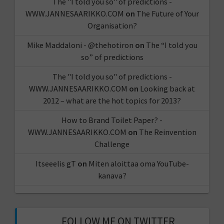
The "I told you so" of predictions -
WWW.JANNESAARIKKO.COM
on
The Future of Your
Organisation?
Mike Maddaloni - @thehotiron
on
The “I told you
so” of predictions
The "I told you so" of predictions -
WWW.JANNESAARIKKO.COM
on
Looking back at
2012 – what are the hot topics for 2013?
How to Brand Toilet Paper? -
WWW.JANNESAARIKKO.COM
on
The Reinvention
Challenge
Itseeelis gT
on
Miten aloittaa oma YouTube-
kanava?
FOLLOW ME ON TWITTER