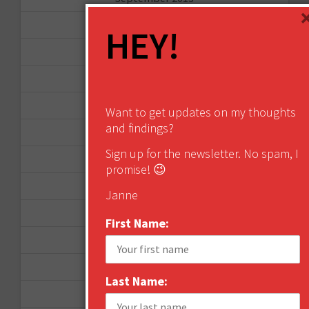
August 2013
HEY!
May 2013
April 2013
March 2013
Want to get updates on my thoughts
and findings?
January 2013
Sign up for the newsletter. No spam, I
December 2012
promise! 😉
November 2012
Janne
October 2012
First Name:
September 2012
June 2012
Last Name:
December 2011