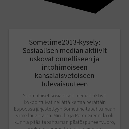
Sometime2013-kysely:
Sosiaalisen median aktiivit
uskovat onnelliseen ja
intohimoiseen
kansalaisvetoiseen
tulevaisuuteen
Suomalaiset sosiaalisen median aktiivit
kokoontuivat neljättä kertaa perättäin
Espoossa järjestettyyn Sometime-tapahtumaan
viime lauantaina. Minulla ja Peter Greenillä oli
kunnia pitää tapahtuman päätöspuheenvuoro,
jonka päätimme toteuttaa hieman