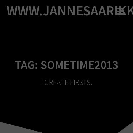
Skip
WWW.JANNESAARIK
to
content
TAG:
SOMETIME2013
I CREATE FIRSTS.