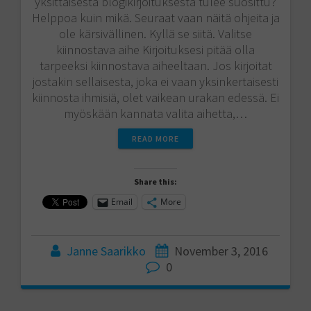
yksittäisestä blogikirjoituksesta tulee suosittu?
Helppoa kuin mikä. Seuraat vaan näitä ohjeita ja
ole kärsivällinen. Kyllä se siitä. Valitse
kiinnostava aihe Kirjoituksesi pitää olla
tarpeeksi kiinnostava aiheeltaan. Jos kirjoitat
jostakin sellaisesta, joka ei vaan yksinkertaisesti
kiinnosta ihmisiä, olet vaikean urakan edessä. Ei
myöskään kannata valita aihetta,…
READ MORE
Share this:
Email
More
Janne Saarikko
November 3, 2016
0