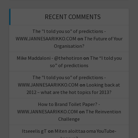
RECENT COMMENTS
The "I told you so" of predictions -
WWW.JANNESAARIKKO.COM
on
The Future of Your
Organisation?
Mike Maddaloni - @thehotiron
on
The “I told you
so” of predictions
The "I told you so" of predictions -
WWW.JANNESAARIKKO.COM
on
Looking back at
2012 – what are the hot topics for 2013?
How to Brand Toilet Paper? -
WWW.JANNESAARIKKO.COM
on
The Reinvention
Challenge
Itseeelis gT
on
Miten aloittaa oma YouTube-