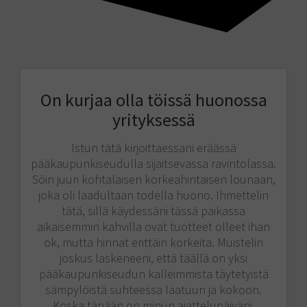
On kurjaa olla töissä huonossa
yrityksessä
Istun tätä kirjoittaessani eräässä
pääkaupunkiseudulla sijaitsevassa ravintolassa.
Söin juuri kohtalaisen korkeahintaisen lounaan,
joka oli laadultaan todella huono. Ihmettelin
tätä, sillä käydessäni tässä paikassa
aikaisemmin kahvilla ovat tuotteet olleet ihan
ok, mutta hinnat erittäin korkeita. Muistelin
joskus laskeneeni, että täällä on yksi
pääkaupunkiseudun kalleimmista täytetyistä
sämpylöistä suhteessa laatuun ja kokoon.
Koska tänään on minun ajattelupäiväni,