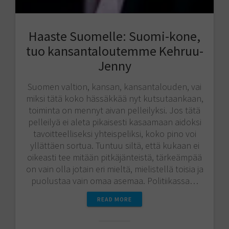
Haaste Suomelle: Suomi-kone,
tuo kansantaloutemme Kehruu-
Jenny
Suomen valtion, kansan, kansantalouden, vai
miksi tätä koko hässäkkää nyt kutsutaankaan,
toiminta on mennyt aivan pelleilyksi. Jos tätä
pelleilyä ei aleta pikaisesti kasaamaan aidoksi
tavoitteelliseksi yhteispeliksi, koko pino voi
yllättäen sortua. Tuntuu siltä, että kukaan ei
oikeasti tee mitään pitkäjänteistä, tärkeämpää
on vain olla jotain eri mieltä, mielistellä toisia ja
puolustaa vain omaa asemaa. Politiikassa…
READ MORE