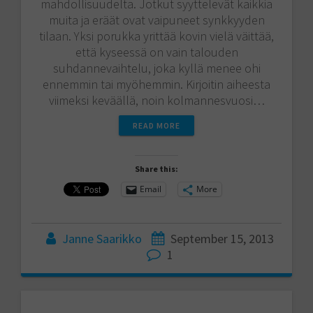
mahdollisuudelta. Jotkut syyttelevät kaikkia
muita ja eräät ovat vaipuneet synkkyyden
tilaan. Yksi porukka yrittää kovin vielä väittää,
että kyseessä on vain talouden
suhdannevaihtelu, joka kyllä menee ohi
ennemmin tai myöhemmin. Kirjoitin aiheesta
viimeksi keväällä, noin kolmannesvuosi…
READ MORE
Share this:
Email
More
Janne Saarikko
September 15, 2013
1