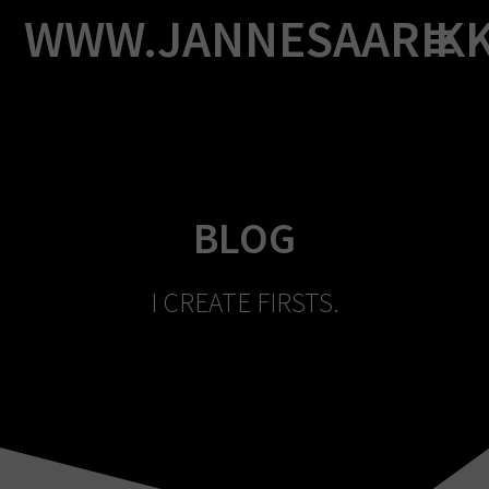
Skip
WWW.JANNESAARIK
to
content
BLOG
I CREATE FIRSTS.