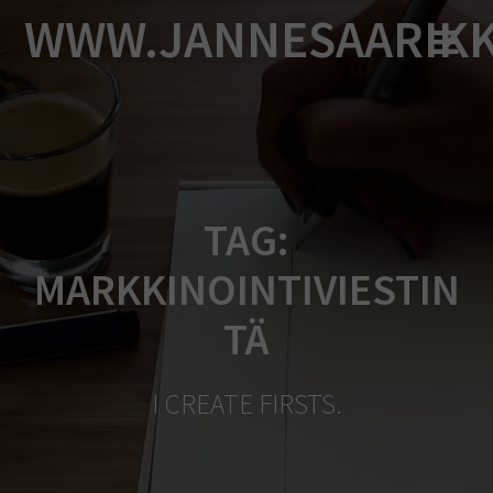
Skip
WWW.JANNESAARIK
to
content
TAG:
MARKKINOINTIVIESTIN
TÄ
I CREATE FIRSTS.