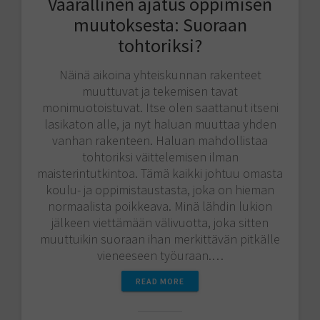
Vaarallinen ajatus oppimisen
muutoksesta: Suoraan
tohtoriksi?
Näinä aikoina yhteiskunnan rakenteet
muuttuvat ja tekemisen tavat
monimuotoistuvat. Itse olen saattanut itseni
lasikaton alle, ja nyt haluan muuttaa yhden
vanhan rakenteen. Haluan mahdollistaa
tohtoriksi väittelemisen ilman
maisterintutkintoa. Tämä kaikki johtuu omasta
koulu- ja oppimistaustasta, joka on hieman
normaalista poikkeava. Minä lähdin lukion
jälkeen viettämään välivuotta, joka sitten
muuttuikin suoraan ihan merkittävän pitkälle
vieneeseen työuraan.…
READ MORE