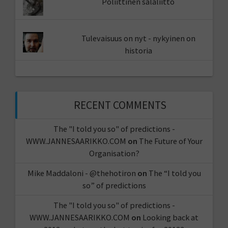
Poliittinen salaliitto
Tulevaisuus on nyt - nykyinen on
historia
RECENT COMMENTS
The "I told you so" of predictions -
WWW.JANNESAARIKKO.COM
on
The Future of Your
Organisation?
Mike Maddaloni - @thehotiron
on
The “I told you
so” of predictions
The "I told you so" of predictions -
WWW.JANNESAARIKKO.COM
on
Looking back at