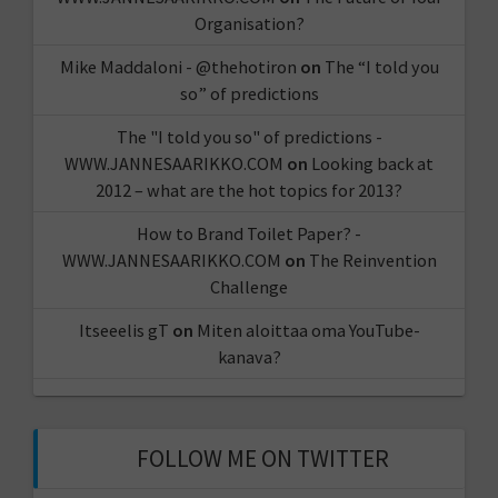
Organisation?
Mike Maddaloni - @thehotiron
on
The “I told you
so” of predictions
The "I told you so" of predictions -
WWW.JANNESAARIKKO.COM
on
Looking back at
2012 – what are the hot topics for 2013?
How to Brand Toilet Paper? -
WWW.JANNESAARIKKO.COM
on
The Reinvention
Challenge
Itseeelis gT
on
Miten aloittaa oma YouTube-
kanava?
FOLLOW ME ON TWITTER