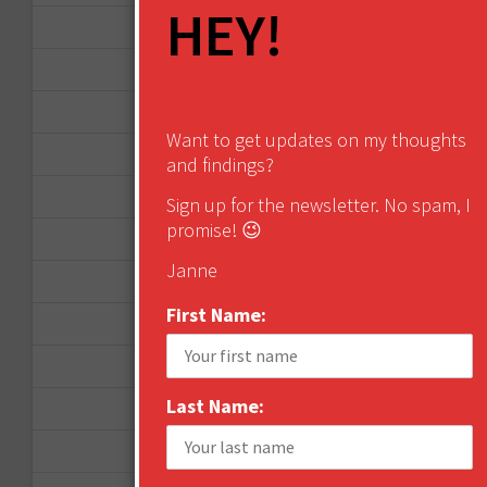
HEY!
April 2016
March 2016
January 2016
Want to get updates on my thoughts
December 2015
and findings?
November 2015
Sign up for the newsletter. No spam, I
promise! 😉
October 2015
Janne
September 2015
First Name:
February 2015
January 2015
Last Name:
April 2014
September 2013