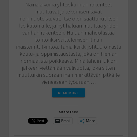
Näinä aikoina yhteiskunnan rakenteet
muuttuvat ja tekemisen tavat
monimuotoistuvat. Itse olen saattanut itseni
lasikaton alle, ja nyt haluan muuttaa yhden
vanhan rakenteen. Haluan mahdollistaa
tohtoriksi väittelemisen ilman
maisterintutkintoa. Tämä kaikki johtuu omasta
koulu- ja oppimistaustasta, joka on hieman
normaalista poikkeava. Minä lähdin lukion
jälkeen viettämään välivuotta, joka sitten
muuttuikin suoraan ihan merkittävän pitkälle
vieneeseen työuraan.…
READ MORE
Share this:
Email
More