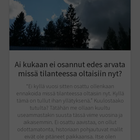
Ai kukaan ei osannut edes arvata
missä tilanteessa oltaisiin nyt?
“Ei kyllä vuosi sitten osattu ollenkaan
ennakoida missä tilanteessa oltaisiin nyt. Kyllä
tämä on tullut ihan yllätyksenä.” Kuulostaako
tutulta? Tätähän me ollaan kuultu
useammastakin suusta tässä viime vuosina ja
aikaisemmin. Ei osattu aavistaa, on ollut
odottamatonta, historiaan pohjautuvat mallit
eivät ole pitäneet paikkaansa. Itse olen