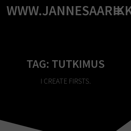
Skip
WWW.JANNESAARIK
to
content
TAG:
TUTKIMUS
I CREATE FIRSTS.