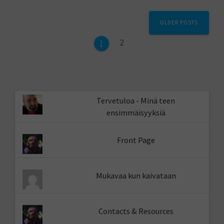
Posts
OLDER POSTS
navigation
Page
2
Page
1
Tervetuloa - Minä teen
ensimmäisyyksiä
Front Page
Mukavaa kun kaivataan
Contacts & Resources