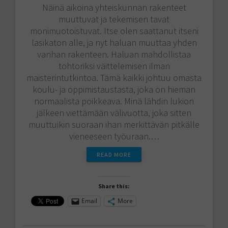
Näinä aikoina yhteiskunnan rakenteet
muuttuvat ja tekemisen tavat
monimuotoistuvat. Itse olen saattanut itseni
lasikaton alle, ja nyt haluan muuttaa yhden
vanhan rakenteen. Haluan mahdollistaa
tohtoriksi väittelemisen ilman
maisterintutkintoa. Tämä kaikki johtuu omasta
koulu- ja oppimistaustasta, joka on hieman
normaalista poikkeava. Minä lähdin lukion
jälkeen viettämään välivuotta, joka sitten
muuttuikin suoraan ihan merkittävän pitkälle
vieneeseen työuraan.…
READ MORE
Share this:
Email
More