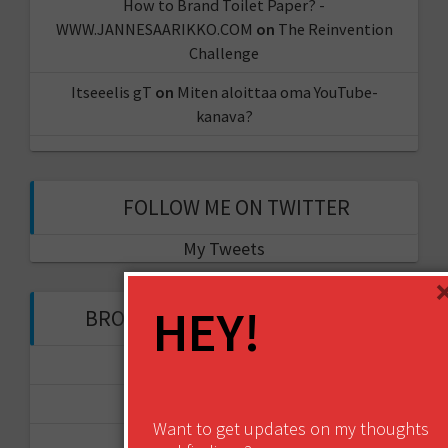
How to Brand Toilet Paper? -
WWW.JANNESAARIKKO.COM
on
The Reinvention
Challenge
Itseeelis gT
on
Miten aloittaa oma YouTube-
kanava?
FOLLOW ME ON TWITTER
My Tweets
HEY!
BROWSE THROUGH THE HISTORY
November 2017
September 2017
Want to get updates on my thoughts
August 2017