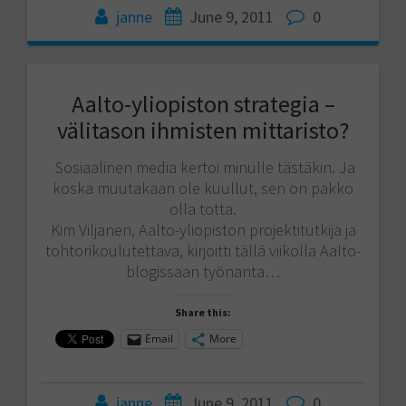
janne
June 9, 2011
0
Aalto-yliopiston strategia –
välitason ihmisten mittaristo?
Sosiaalinen media kertoi minulle tästäkin. Ja
koska muutakaan ole kuullut, sen on pakko
olla totta.
Kim Viljanen, Aalto-yliopiston projektitutkija ja
tohtorikoulutettava, kirjoitti tällä viikolla Aalto-
blogissaan työnanta…
Share this:
Email
More
janne
June 9, 2011
0