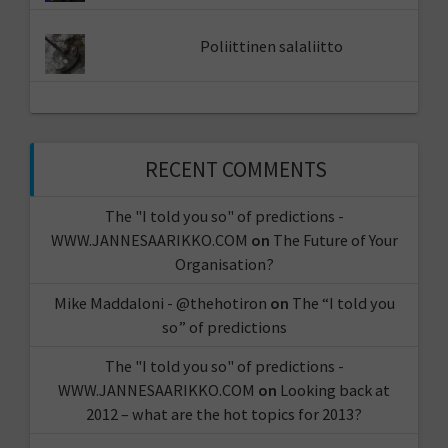
Poliittinen salaliitto
RECENT COMMENTS
The "I told you so" of predictions -
WWW.JANNESAARIKKO.COM
on
The Future of Your
Organisation?
Mike Maddaloni - @thehotiron
on
The “I told you
so” of predictions
The "I told you so" of predictions -
WWW.JANNESAARIKKO.COM
on
Looking back at
2012 – what are the hot topics for 2013?