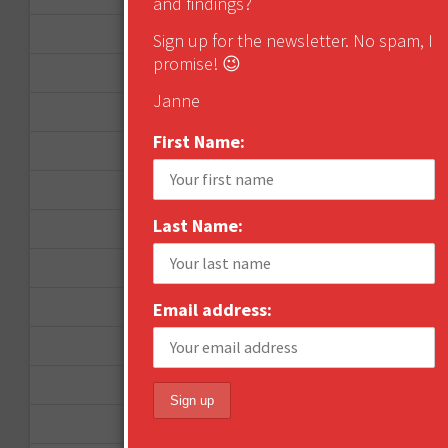
and findings?
February 2017
Sign up for the newsletter. No spam, I
promise! 😉
December 2016
Janne
November 2016
First Name:
October 2016
August 2016
Last Name:
June 2016
April 2016
March 2016
Email address:
January 2016
December 2015
November 2015