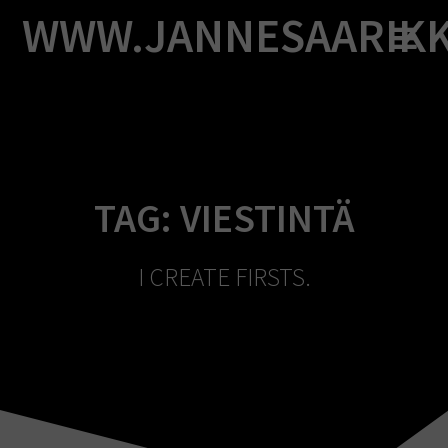
Skip
WWW.JANNESAARIK
to
content
TAG:
VIESTINTÄ
I CREATE FIRSTS.