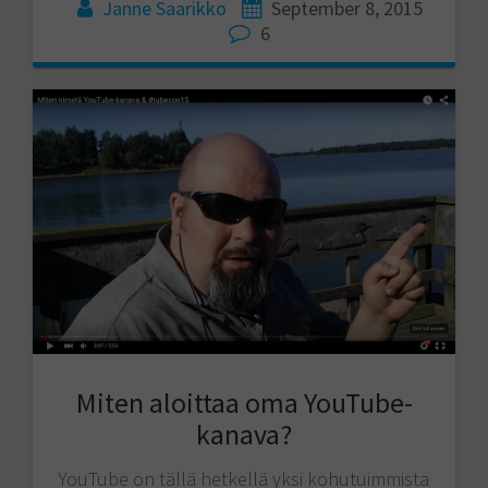
Janne Saarikko
September 8, 2015
6
Miten aloittaa oma YouTube-
kanava?
YouTube on tällä hetkellä yksi kohutuimmista