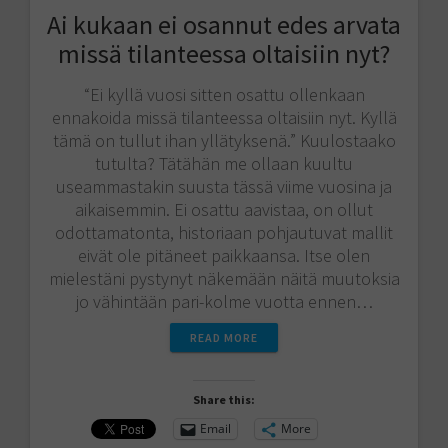
Ai kukaan ei osannut edes arvata
missä tilanteessa oltaisiin nyt?
“Ei kyllä vuosi sitten osattu ollenkaan
ennakoida missä tilanteessa oltaisiin nyt. Kyllä
tämä on tullut ihan yllätyksenä.” Kuulostaako
tutulta? Tätähän me ollaan kuultu
useammastakin suusta tässä viime vuosina ja
aikaisemmin. Ei osattu aavistaa, on ollut
odottamatonta, historiaan pohjautuvat mallit
eivät ole pitäneet paikkaansa. Itse olen
mielestäni pystynyt näkemään näitä muutoksia
jo vähintään pari-kolme vuotta ennen…
READ MORE
Share this:
Email
More