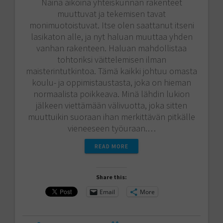
Näinä aikoina yhteiskunnan rakenteet
muuttuvat ja tekemisen tavat
monimuotoistuvat. Itse olen saattanut itseni
lasikaton alle, ja nyt haluan muuttaa yhden
vanhan rakenteen. Haluan mahdollistaa
tohtoriksi väittelemisen ilman
maisterintutkintoa. Tämä kaikki johtuu omasta
koulu- ja oppimistaustasta, joka on hieman
normaalista poikkeava. Minä lähdin lukion
jälkeen viettämään välivuotta, joka sitten
muuttuikin suoraan ihan merkittävän pitkälle
vieneeseen työuraan.…
READ MORE
Share this:
Email
More