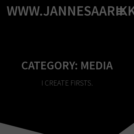
Skip
WWW.JANNESAARIK
to
content
CATEGORY:
MEDIA
I CREATE FIRSTS.