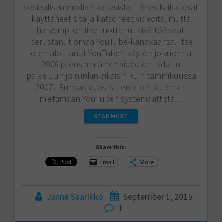
sosiaalisen median kanavista. Lähes kaikki ovat
käyttäneet sitä ja katsoneet videoita, mutta
harvempi on itse tuottanut sisältöä saati
perustanut omaa YouTube-kanavaansa. Itse
olen aloittanut YouTuben käytön jo vuonna
2006 ja ensimmäinen video on ladattu
palveluun jo niinkin aikaisin kuin tammikuussa
2007. Runsas vuosi sitten aloin kuitenkin
miettimään YouTuben systemaattista…
READ MORE
Share this:
Email
More
Janne Saarikko
September 1, 2015
1