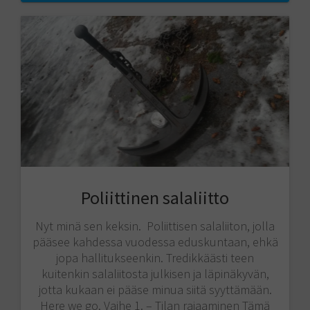
Poliittinen salaliitto
Nyt minä sen keksin. Poliittisen salaliiton, jolla
pääsee kahdessa vuodessa eduskuntaan, ehkä
jopa hallitukseenkin. Tredikkäästi teen
kuitenkin salaliitosta julkisen ja läpinäkyvän,
jotta kukaan ei pääse minua siitä syyttämään.
Here we go. Vaihe 1. – Tilan rajaaminen Tämä