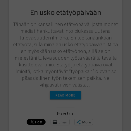
En usko etätyöpäivään
Tänään on kansallinen etätyöpäivä, josta monet
mediat hehkuttavat into piukassa uutena
tulevaisuuden ilmiönä. En tee tänäänkään
etätyötä, sillä minä en usko etätyöpäivään. Minä
en myöskään usko etätyöhön, sillä se on
mielestäni tulevaisuuden työtä väärällä tavalla
käsittelevä ilmiö. Etätyö ja etätyöpäivä ovat
ilmiöitä, jotka myöntävät “työpaikan” olevan se
pääasiallinen työn tekemisen paikka. Ne
vihjaavat rivien välistä…
READ MORE
Share this:
Email
More