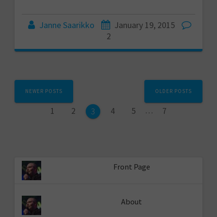
Janne Saarikko
January 19, 2015
2
Posts
NEWER POSTS
OLDER POSTS
navigation
Page
Page
Page
Page
Page
1
2
4
5
…
7
Page
3
Front Page
About