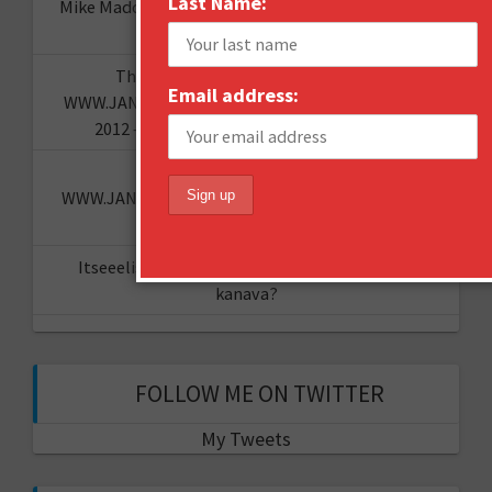
Last Name:
Mike Maddaloni - @thehotiron
on
The “I told you
so” of predictions
The "I told you so" of predictions -
Email address:
WWW.JANNESAARIKKO.COM
on
Looking back at
2012 – what are the hot topics for 2013?
How to Brand Toilet Paper? -
WWW.JANNESAARIKKO.COM
on
The Reinvention
Challenge
Itseeelis gT
on
Miten aloittaa oma YouTube-
kanava?
FOLLOW ME ON TWITTER
My Tweets