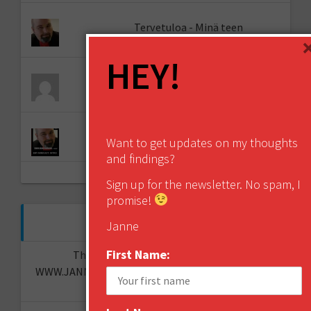
Tervetuloa - Minä teen
ensimmäisyyksiä
HEY!
Lapponia Jewelry’s The Next Episode
competition to Mari Isopahkala
Minicast - the Future of Opinion
Want to get updates on my thoughts
and findings?
Sign up for the newsletter. No spam, I
promise!
RECENT COMMENTS
Janne
First Name:
The "I told you so" of predictions -
WWW.JANNESAARIKKO.COM
on
The Future of Your
Organisation?