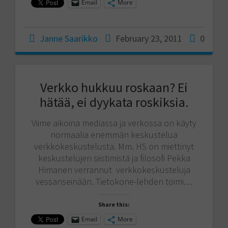
Email
More
Janne Saarikko
February 23, 2011
0
Verkko hukkuu roskaan? Ei
hätää, ei dyykata roskiksia.
Viime aikoina mediassa ja verkossa on käyty
normaalia enemmän keskustelua
verkkokeskustelusta. Mm. HS on miettinyt
keskustelujen siistimistä ja filosofi Pekka
Himanen verrannut verkkokeskusteluja
vessanseinään. Tietokone-lehden toimi…
Share this:
Email
More