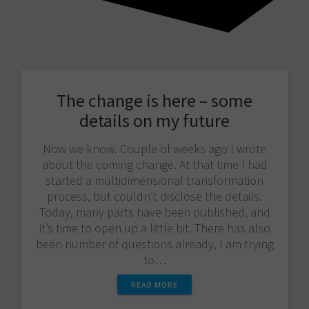
The change is here – some
details on my future
Now we know. Couple of weeks ago I wrote
about the coming change. At that time I had
started a multidimensional transformation
process, but couldn’t disclose the details.
Today, many parts have been published, and
it’s time to open up a little bit. There has also
been number of questions already, I am trying
to…
READ MORE