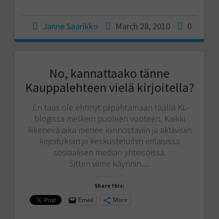
Janne Saarikko
March 28, 2010
0
No, kannattaako tänne
Kauppalehteen vielä kirjoitella?
En taas ole ehtinyt piipahtamaan täällä KL-
blogissa melkein puoleen vuoteen. Kaikki
liikenevä aika menee kiinnostaviin ja aktiivisiin
kirjoituksiin ja keskusteluihin erilaisissa
sosiaalisen median yhteisöissä.
Sitten viime käynnin…
Share this:
Email
More