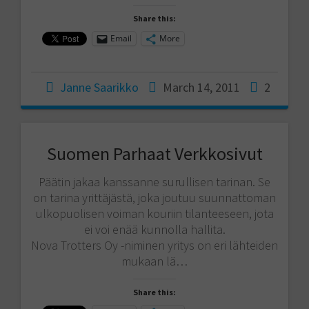
Share this:
Email
More
Janne Saarikko
March 14, 2011
2
Suomen Parhaat Verkkosivut
Päätin jakaa kanssanne surullisen tarinan. Se
on tarina yrittäjästä, joka joutuu suunnattoman
ulkopuolisen voiman kouriin tilanteeseen, jota
ei voi enää kunnolla hallita.
Nova Trotters Oy -niminen yritys on eri lähteiden
mukaan lä…
Share this: