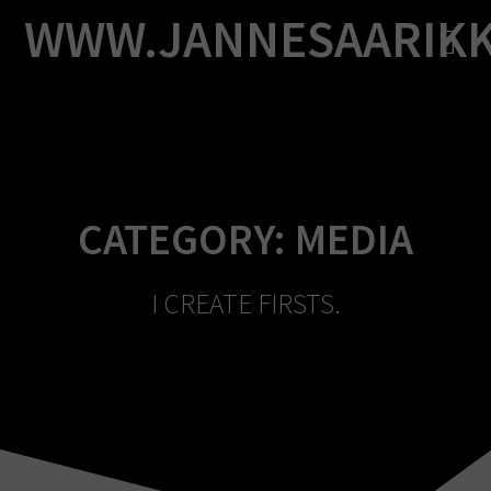
Skip
WWW.JANNESAARIK
to
content
CATEGORY:
MEDIA
I CREATE FIRSTS.