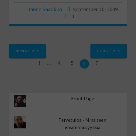
Janne Saarikko
September 10, 2009
0
Posts
NEWER POSTS
OLDER POSTS
navigation
Page
Page
Page
Page
1
…
4
5
7
Page
6
Front Page
Tervetuloa - Minä teen
ensimmäisyyksiä