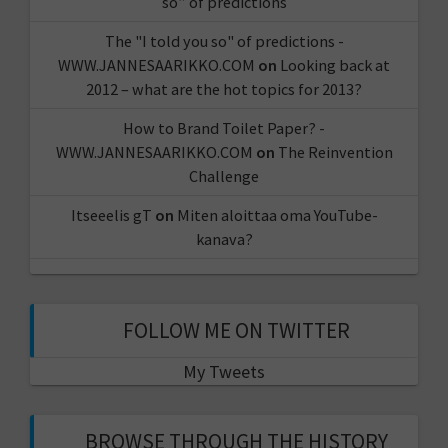
so” of predictions
The "I told you so" of predictions -
WWW.JANNESAARIKKO.COM
on
Looking back at
2012 – what are the hot topics for 2013?
How to Brand Toilet Paper? -
WWW.JANNESAARIKKO.COM
on
The Reinvention
Challenge
Itseeelis gT
on
Miten aloittaa oma YouTube-
kanava?
FOLLOW ME ON TWITTER
My Tweets
BROWSE THROUGH THE HISTORY