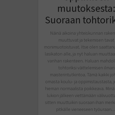
muutoksesta
Suoraan tohtorik
Näinä aikoina yhteiskunnan raken
muuttuvat ja tekemisen tavat
monimuotoistuvat. Itse olen saattanu
lasikaton alle, ja nyt haluan muutta
vanhan rakenteen. Haluan mahdoll
tohtoriksi väittelemisen ilman
maisterintutkintoa. Tämä kaikki j
omasta koulu- ja oppimistaustasta, 
hieman normaalista poikkeava. Minä
lukion jälkeen viettämään välivuotta
sitten muuttuikin suoraan ihan merk
pitkälle vieneeseen työuraan.