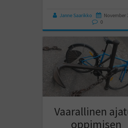
Janne Saarikko
November 3
0
Vaarallinen aja
oppimisen