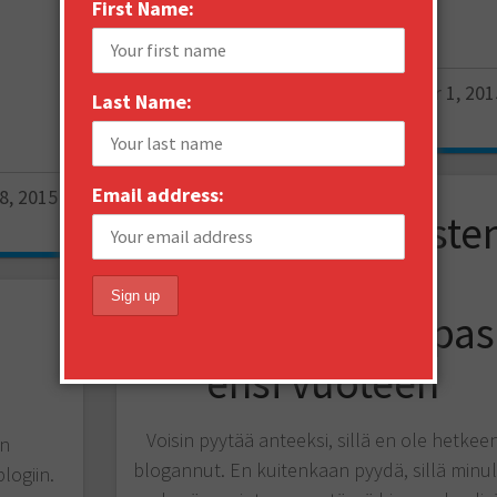
First Name:
Email
More
Janne Saarikko
September 1, 201
Last Name:
1
Email address:
8, 2015
Rohkeiden ihmiste
ylistys ja
markkinoijan opas
ensi vuoteen
Voisin pyytää anteeksi, sillä en ole hetkee
en
blogannut. En kuitenkaan pyydä, sillä minul
logiin.