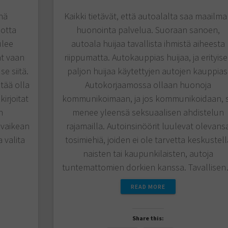
nä
Kaikki tietävät, että autoalalta saa maailm
jotta
huonointa palvelua. Suoraan sanoen,
ulee
autoala huijaa tavallista ihmistä aiheesta
at vaan
riippumatta. Autokauppias huijaa, ja erityis
se siitä.
paljon huijaa käytettyjen autojen kauppias
itää olla
Autokorjaamossa ollaan huonoja
irjoitat
kommunikoimaan, ja jos kommunikoidaan, 
n
menee yleensä seksuaalisen ahdistelun
t vaikean
rajamailla. Autoinsinöörit luulevat olevans
 valita
tosimiehiä, joiden ei ole tarvetta keskustell
naisten tai kaupunkilaisten, autoja
tuntemattomien dorkien kanssa. Tavallise
READ MORE
Share this: