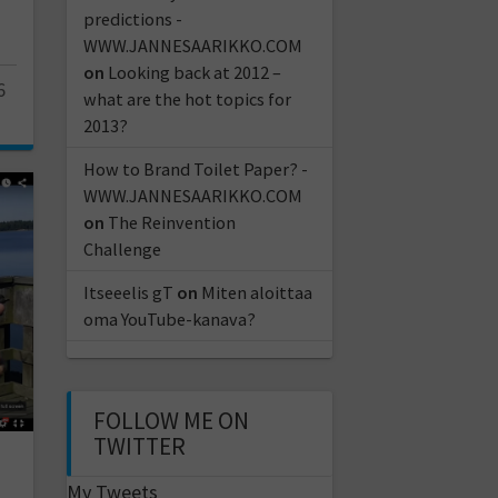
predictions -
WWW.JANNESAARIKKO.COM
on
Looking back at 2012 –
6
what are the hot topics for
2013?
How to Brand Toilet Paper? -
WWW.JANNESAARIKKO.COM
on
The Reinvention
Challenge
Itseeelis gT
on
Miten aloittaa
oma YouTube-kanava?
FOLLOW ME ON
TWITTER
My Tweets