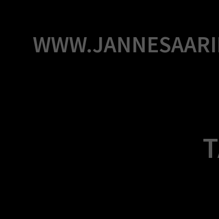
Skip
to
content
WWW.JANNESAARI
T