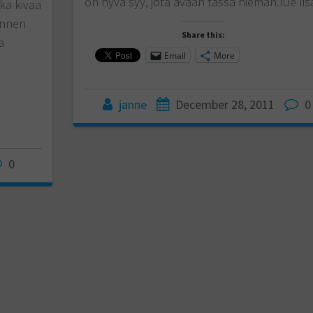
on hyvä syy, jota avaan tässä hieman.lue lis
nka kivaa
 ennen
Share this:
a
Email
More
janne
December 28, 2011
0
0