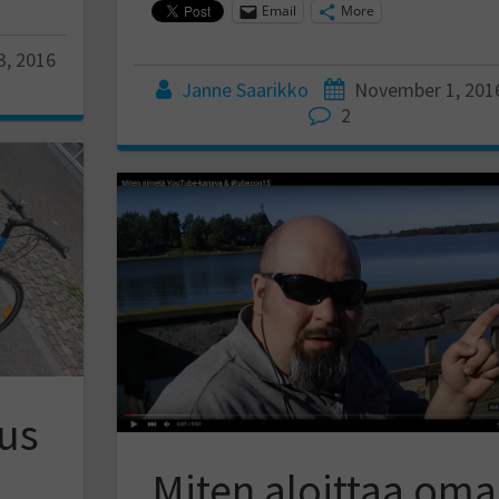
Email
More
, 2016
Janne Saarikko
November 1, 201
2
tus
Miten aloittaa oma