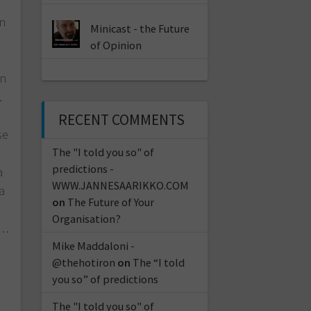
an
Minicast - the Future
of Opinion
en
.
RECENT COMMENTS
se
The "I told you so" of
predictions -
a
WWW.JANNESAARIKKO.COM
a
on
The Future of Your
Organisation?
n…
Mike Maddaloni -
@thehotiron
on
The “I told
you so” of predictions
The "I told you so" of