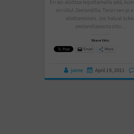
En aio aloittaa kirjoittamalla siitä, kui
on ollut Zeelandilla. Tiesin sen jo
aloittamistani. Jos haluat luke
zeelandilaisesta into…
Share this:
Email
More
janne
April 19, 2011