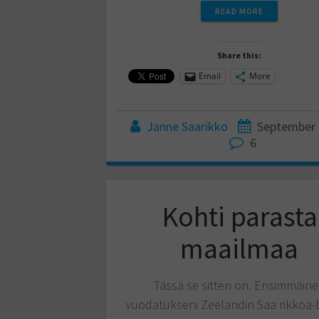
READ MORE
Share this:
Email
More
Janne Saarikko
September 
6
Kohti parasta
maailmaa
Tässä se sitten on. Ensimmäin
vuodatukseni Zeelandin Saa rikkoa-b