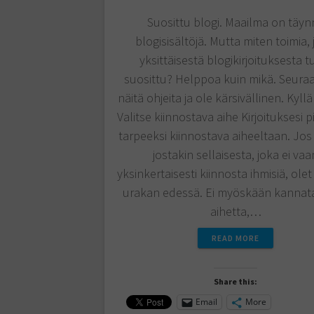
Suosittu blogi. Maailma on täyn
blogisisältöjä. Mutta miten toimia, 
yksittäisestä blogikirjoituksesta t
suosittu? Helppoa kuin mikä. Seura
näitä ohjeita ja ole kärsivällinen. Kyllä 
Valitse kiinnostava aihe Kirjoituksesi p
tarpeeksi kiinnostava aiheeltaan. Jos k
jostakin sellaisesta, joka ei vaa
yksinkertaisesti kiinnosta ihmisiä, ole
urakan edessä. Ei myöskään kannata
aihetta,…
READ MORE
Share this:
Email
More