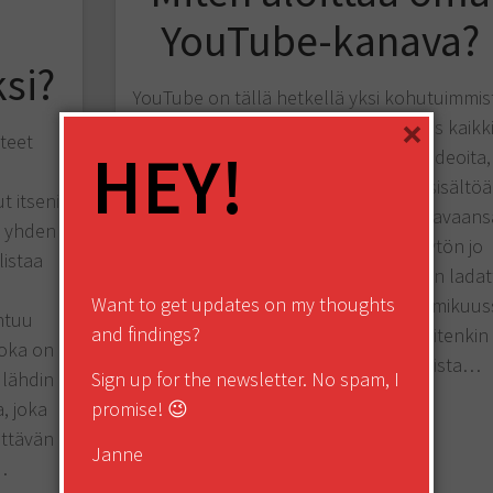
:
YouTube-kanava?
si?
YouTube on tällä hetkellä yksi kohutuimmis
×
sosiaalisen median kanavista. Lähes kaikk
teet
HEY!
ovat käyttäneet sitä ja katsoneet videoita,
mutta harvempi on itse tuottanut sisältöä
t itseni
saati perustanut omaa YouTube-kanavaans
a yhden
Itse olen aloittanut YouTuben käytön jo
istaa
vuonna 2006 ja ensimmäinen video on ladat
Want to get updates on my thoughts
palveluun jo niinkin aikaisin kuin tammikuus
ohtuu
and findings?
2007. Runsas vuosi sitten aloin kuitenkin
joka on
miettimään YouTuben systemaattista…
 lähdin
Sign up for the newsletter. No spam, I
, joka
promise! 😉
READ MORE
ittävän
Janne
…
Share this: