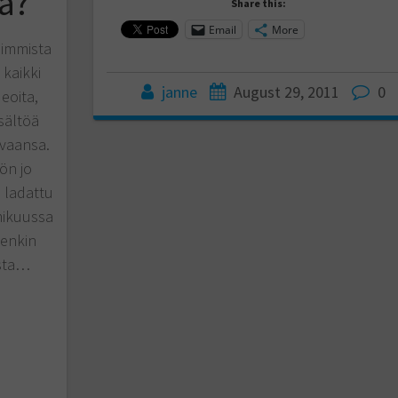
a?
Share this:
Email
More
uimmista
 kaikki
janne
August 29, 2011
0
eoita,
sältöä
vaansa.
ön jo
 ladattu
mikuussa
tenkin
ista…