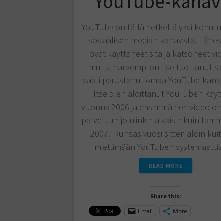
YouTube-kanav
YouTube on tällä hetkellä yksi kohut
sosiaalisen median kanavista. Lähes
ovat käyttäneet sitä ja katsoneet vid
mutta harvempi on itse tuottanut si
saati perustanut omaa YouTube-kana
Itse olen aloittanut YouTuben käyt
vuonna 2006 ja ensimmäinen video on
palveluun jo niinkin aikaisin kuin tam
2007. Runsas vuosi sitten aloin kui
miettimään YouTuben systemaatt
READ MORE
Share this:
Email
More