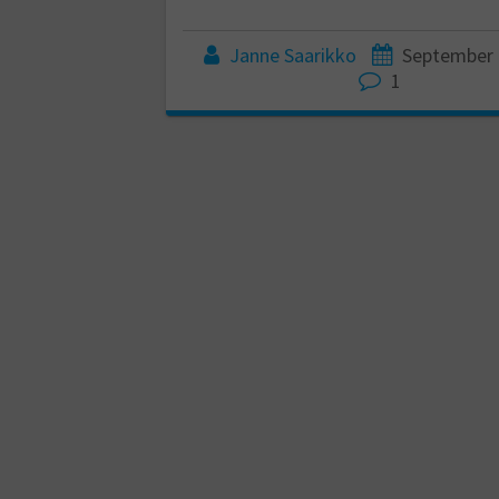
Janne Saarikko
September 
1