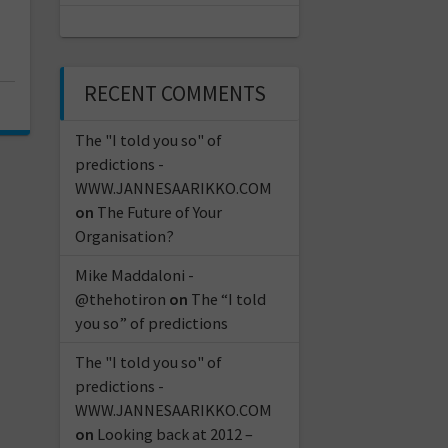
RECENT COMMENTS
The "I told you so" of
predictions -
WWW.JANNESAARIKKO.COM
on
The Future of Your
Organisation?
Mike Maddaloni -
@thehotiron
on
The “I told
you so” of predictions
The "I told you so" of
predictions -
WWW.JANNESAARIKKO.COM
on
Looking back at 2012 –