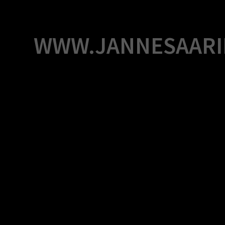
Skip
to
content
WWW.JANNESAARI