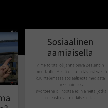
Sosiaalinen
aamiaisella
Viime torstai oli jännä päivä Zeelandin
somettajille. Meillä oli tupa täynnä väkeä
kuuntelemassa sosiaalisesta mediasta
markkinoinnissa.
Tavoitteena oli nostaa esiin aiheita, jotka
oma
oikeasti ovat merkityksell…