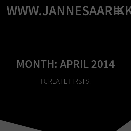
Skip
WWW.JANNESAARIK
to
content
MONTH:
APRIL 2014
I CREATE FIRSTS.