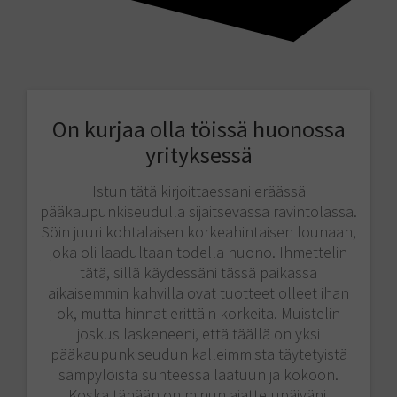
On kurjaa olla töissä huonossa
yrityksessä
Istun tätä kirjoittaessani eräässä
pääkaupunkiseudulla sijaitsevassa ravintolassa.
Söin juuri kohtalaisen korkeahintaisen lounaan,
joka oli laadultaan todella huono. Ihmettelin
tätä, sillä käydessäni tässä paikassa
aikaisemmin kahvilla ovat tuotteet olleet ihan
ok, mutta hinnat erittäin korkeita. Muistelin
joskus laskeneeni, että täällä on yksi
pääkaupunkiseudun kalleimmista täytetyistä
sämpylöistä suhteessa laatuun ja kokoon.
Koska tänään on minun ajattelupäiväni,