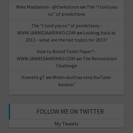
Mike Maddaloni - @thehotiron
on
The “I told you
so” of predictions
The "I told you so" of predictions -
WWW.JANNESAARIKKO.COM
on
Looking back at
2012 – what are the hot topics for 2013?
How to Brand Toilet Paper? -
WWW.JANNESAARIKKO.COM
on
The Reinvention
Challenge
Itseeelis gT
on
Miten aloittaa oma YouTube-
kanava?
FOLLOW ME ON TWITTER
My Tweets