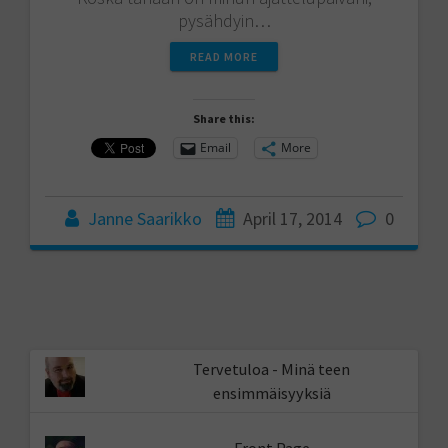
pysähdyin…
READ MORE
Share this:
Email
More
Janne Saarikko
April 17, 2014
0
Tervetuloa - Minä teen
ensimmäisyyksiä
Front Page