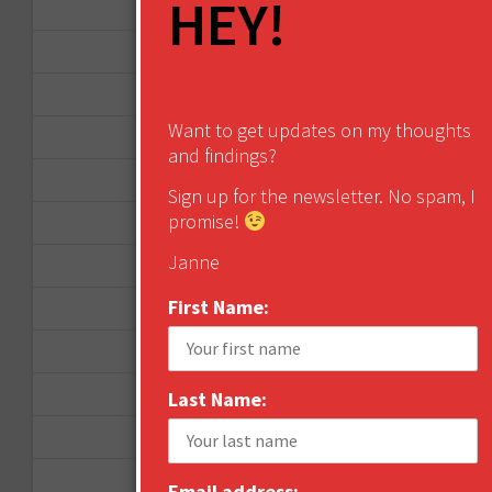
HEY!
May 2013
April 2013
March 2013
Want to get updates on my thoughts
January 2013
and findings?
December 2012
Sign up for the newsletter. No spam, I
promise!
November 2012
Janne
October 2012
First Name:
September 2012
June 2012
December 2011
Last Name:
October 2011
August 2011
Email address: