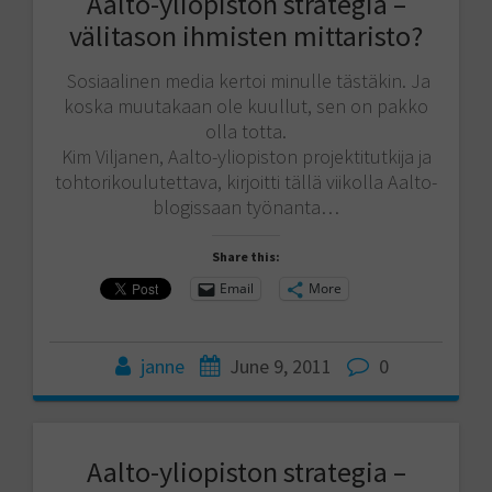
Aalto-yliopiston strategia –
välitason ihmisten mittaristo?
Sosiaalinen media kertoi minulle tästäkin. Ja
koska muutakaan ole kuullut, sen on pakko
olla totta.
Kim Viljanen, Aalto-yliopiston projektitutkija ja
tohtorikoulutettava, kirjoitti tällä viikolla Aalto-
blogissaan työnanta…
Share this:
Email
More
janne
June 9, 2011
0
Aalto-yliopiston strategia –