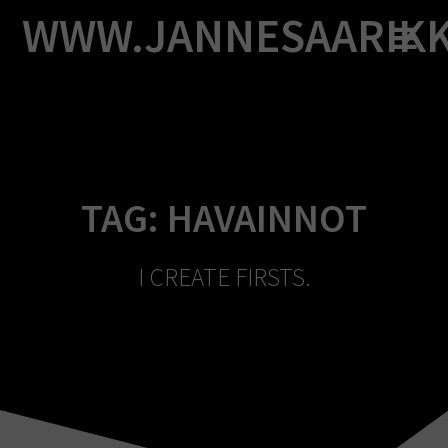
Skip
WWW.JANNESAARIK
to
content
TAG:
HAVAINNOT
I CREATE FIRSTS.