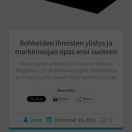
Rohkeiden ihmisten ylistys ja
markkinoijan opas ensi vuoteen
Voisin pyytää anteeksi, sillä en ole hetkeen
blogannut. En kuitenkaan pyydä, sillä minulla
on hyvä syy, jota avaan tässä hieman.lue lisää
Share this:
Email
More
janne
December 28, 2011
0