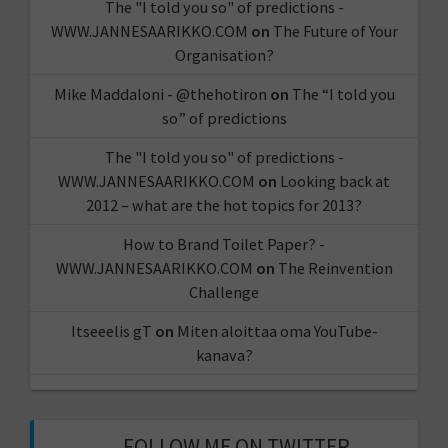
The "I told you so" of predictions -
WWW.JANNESAARIKKO.COM
on
The Future of Your
Organisation?
Mike Maddaloni - @thehotiron
on
The “I told you
so” of predictions
The "I told you so" of predictions -
WWW.JANNESAARIKKO.COM
on
Looking back at
2012 – what are the hot topics for 2013?
How to Brand Toilet Paper? -
WWW.JANNESAARIKKO.COM
on
The Reinvention
Challenge
Itseeelis gT
on
Miten aloittaa oma YouTube-
kanava?
FOLLOW ME ON TWITTER