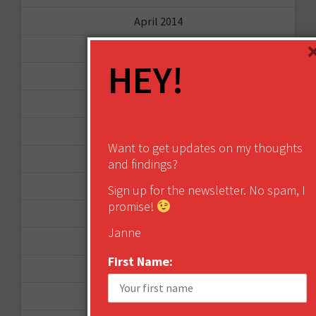
April 2014
September 2013
HEY!
August 2013
May 2013
April 2013
Want to get updates on my thoughts
March 2013
and findings?
January 2013
Sign up for the newsletter. No spam, I
promise!
December 2012
Janne
November 2012
First Name:
October 2012
September 2012