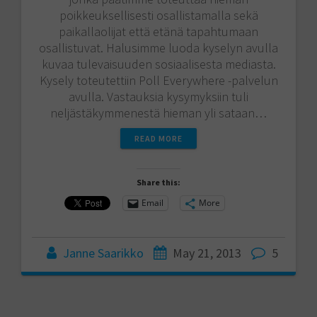
poikkeuksellisesti osallistamalla sekä
paikallaolijat että etänä tapahtumaan
osallistuvat. Halusimme luoda kyselyn avulla
kuvaa tulevaisuuden sosiaalisesta mediasta.
Kysely toteutettiin Poll Everywhere -palvelun
avulla. Vastauksia kysymyksiin tuli
neljästäkymmenestä hieman yli sataan…
READ MORE
Share this:
Email
More
Janne Saarikko
May 21, 2013
5