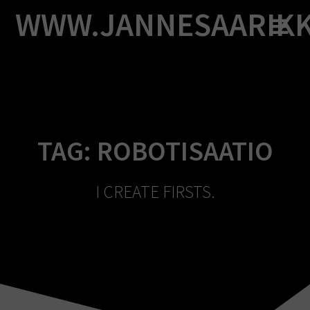
Skip
WWW.JANNESAARIK
to
content
TAG:
ROBOTISAATIO
I CREATE FIRSTS.