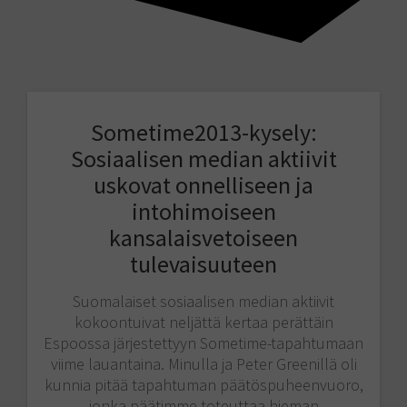
Sometime2013-kysely:
Sosiaalisen median aktiivit
uskovat onnelliseen ja
intohimoiseen
kansalaisvetoiseen
tulevaisuuteen
Suomalaiset sosiaalisen median aktiivit
kokoontuivat neljättä kertaa perättäin
Espoossa järjestettyyn Sometime-tapahtumaan
viime lauantaina. Minulla ja Peter Greenillä oli
kunnia pitää tapahtuman päätöspuheenvuoro,
jonka päätimme toteuttaa hieman