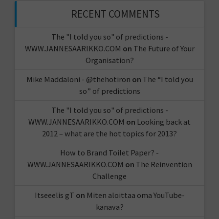
RECENT COMMENTS
The "I told you so" of predictions -
WWW.JANNESAARIKKO.COM
on
The Future of Your
Organisation?
Mike Maddaloni - @thehotiron
on
The “I told you
so” of predictions
The "I told you so" of predictions -
WWW.JANNESAARIKKO.COM
on
Looking back at
2012 – what are the hot topics for 2013?
How to Brand Toilet Paper? -
WWW.JANNESAARIKKO.COM
on
The Reinvention
Challenge
Itseeelis gT
on
Miten aloittaa oma YouTube-
kanava?