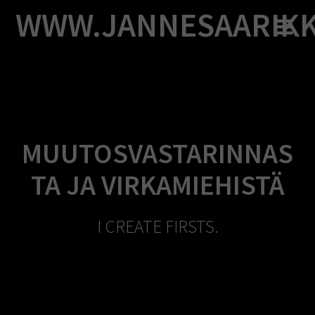
Skip
WWW.JANNESAARIK
to
content
MUUTOSVASTARINNAS
TA JA VIRKAMIEHISTÄ
I CREATE FIRSTS.