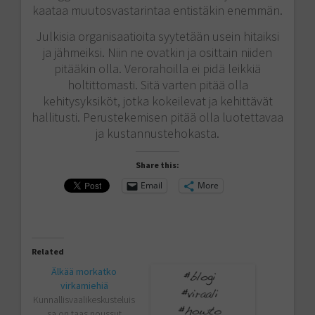
kaataa muutosvastarintaa entistäkin enemmän.
Julkisia organisaatioita syytetään usein hitaiksi
ja jähmeiksi. Niin ne ovatkin ja osittain niiden
pitääkin olla. Verorahoilla ei pidä leikkiä
holtittomasti. Sitä varten pitää olla
kehitysyksiköt, jotka kokeilevat ja kehittävät
hallitusti. Perustekemisen pitää olla luotettavaa
ja kustannustehokasta.
Share this:
Email
More
Related
Älkää morkatko
virkamiehiä
Kunnallisvaalikeskusteluis
sa on taas noussut