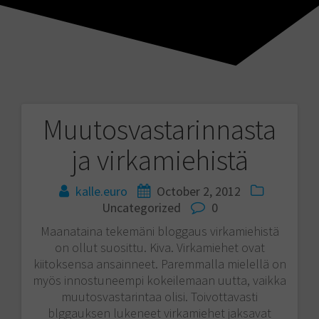
Muutosvastarinnasta
Post
ja virkamiehistä
navigation
kalle.euro
October 2, 2012
Uncategorized
0
Maanataina tekemäni bloggaus virkamiehistä
on ollut suosittu. Kiva. Virkamiehet ovat
kiitoksensa ansainneet. Paremmalla mielellä on
myös innostuneempi kokeilemaan uutta, vaikka
muutosvastarintaa olisi. Toivottavasti
blggauksen lukeneet virkamiehet jaksavat