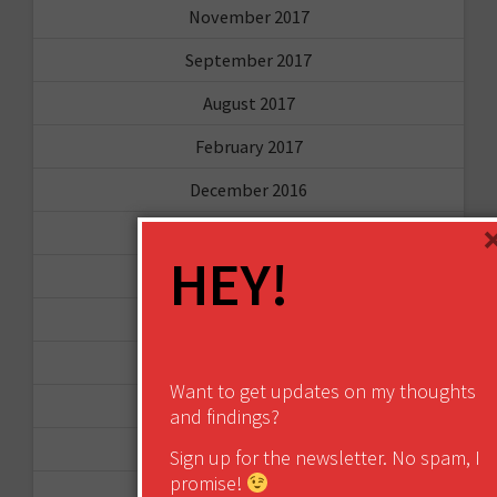
November 2017
September 2017
August 2017
February 2017
December 2016
November 2016
HEY!
October 2016
August 2016
June 2016
Want to get updates on my thoughts
April 2016
and findings?
March 2016
Sign up for the newsletter. No spam, I
promise!
January 2016