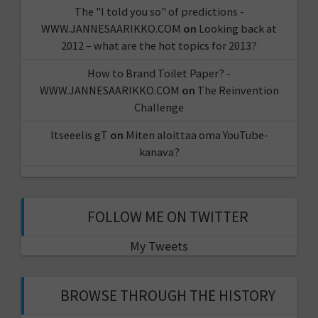
The "I told you so" of predictions -
WWW.JANNESAARIKKO.COM
on
Looking back at
2012 – what are the hot topics for 2013?
How to Brand Toilet Paper? -
WWW.JANNESAARIKKO.COM
on
The Reinvention
Challenge
Itseeelis gT
on
Miten aloittaa oma YouTube-
kanava?
FOLLOW ME ON TWITTER
My Tweets
BROWSE THROUGH THE HISTORY