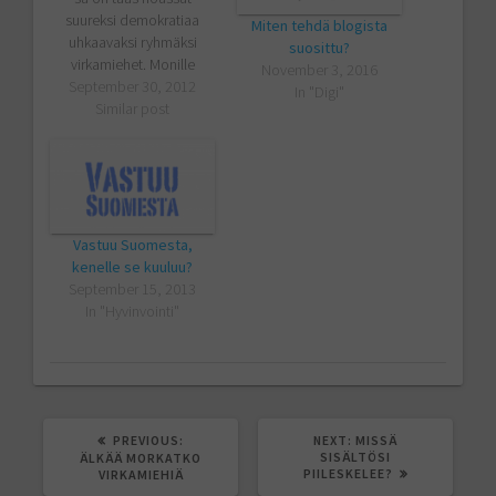
suureksi demokratiaa
Miten tehdä blogista
uhkaavaksi ryhmäksi
suosittu?
virkamiehet. Monille
November 3, 2016
poliitikoille ja sellaiseksi
September 30, 2012
In "Digi"
haluaville tuntuu olevan
Similar post
valtuutetun tärkein tehtävä
valvoa virkamiehiä ja
estää heidän
työskentelyään. A...
Vastuu Suomesta,
kenelle se kuuluu?
September 15, 2013
In "Hyvinvointi"
PREVIOUS
NEXT
PREVIOUS:
NEXT:
MISSÄ
POST:
POST:
SISÄLTÖSI
ÄLKÄÄ MORKATKO
PIILESKELEE?
VIRKAMIEHIÄ