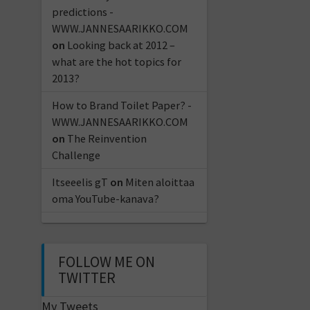
predictions -
WWW.JANNESAARIKKO.COM
on
Looking back at 2012 –
what are the hot topics for
2013?
How to Brand Toilet Paper? -
WWW.JANNESAARIKKO.COM
on
The Reinvention
Challenge
Itseeelis gT
on
Miten aloittaa
oma YouTube-kanava?
FOLLOW ME ON
TWITTER
My Tweets