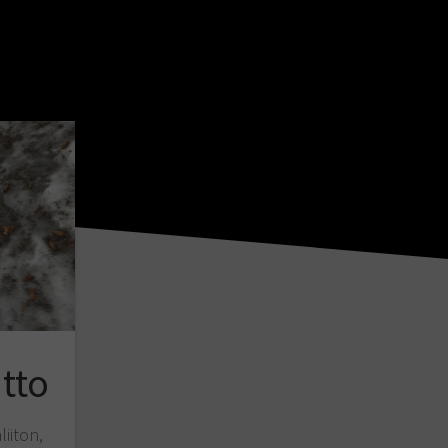
itto
liiton,