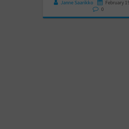
Janne Saarikko
February 1
0