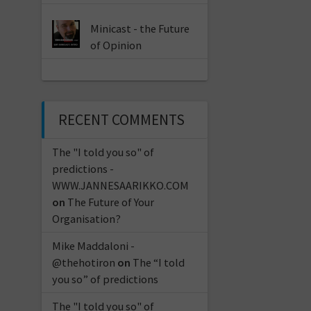
Minicast - the Future
of Opinion
RECENT COMMENTS
The "I told you so" of
predictions -
WWW.JANNESAARIKKO.COM
on
The Future of Your
Organisation?
Mike Maddaloni -
@thehotiron
on
The “I told
you so” of predictions
The "I told you so" of