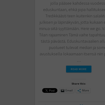
jolla pääsee kahdessa vuodes
eduskuntaan, ehkä jopa hallitukse
Tredikkäästi teen kuitenkin salalii
julkisen ja läpinäkyvän, jotta kukaan 
minua siitä syyttämään. Here we go. Va
Tilan rajaaminen Tämä vaihe tapahtu
tästä päivästä. Eduskuntavaalien alla
puolueet tulevat median ja som
avustuksella lokaamaan itsensä niin 
…
READ MORE
Share this:
Email
More