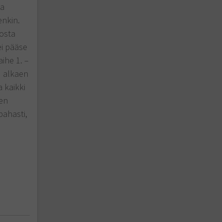
sa
enkin.
tosta
ei pääse
ihe 1. –
u alkaen
 kaikki
en
pahasti,