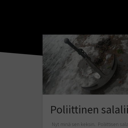
Poliittinen salali
Nyt minä sen keksin. Poliittisen sala