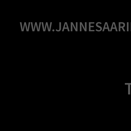
Skip
to
content
WWW.JANNESAARI