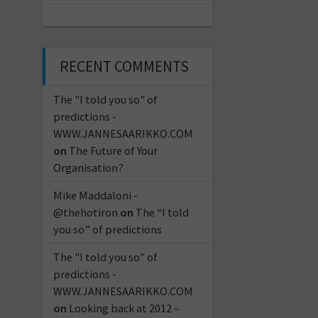
RECENT COMMENTS
The "I told you so" of
predictions -
WWW.JANNESAARIKKO.COM
on
The Future of Your
Organisation?
Mike Maddaloni -
@thehotiron
on
The “I told
you so” of predictions
The "I told you so" of
predictions -
WWW.JANNESAARIKKO.COM
on
Looking back at 2012 –