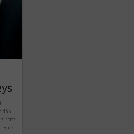
eys
t
eidän
ä heitä
hteena