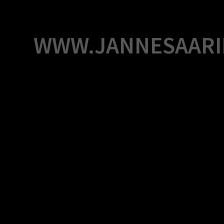
Skip
to
content
WWW.JANNESAARI