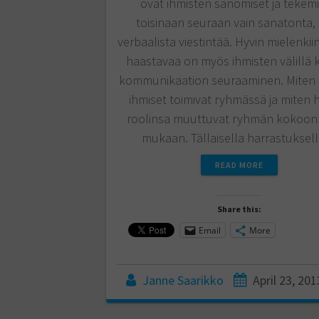
ovat ihmisten sanomiset ja tekemi
toisinaan seuraan vain sanatonta,
verbaalista viestintää. Hyvin mielenkiin
haastavaa on myös ihmisten välillä
kommunikaation seuraaminen. Miten e
ihmiset toimivat ryhmässä ja miten 
roolinsa muuttuvat ryhmän kokoo
mukaan. Tällaisella harrastukse
READ MORE
Share this:
Email
More
Janne Saarikko
April 23, 201