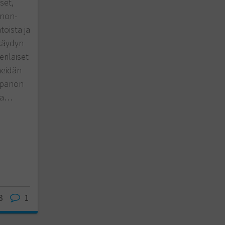
set,
 non-
toista ja
 käydyn
rilaiset
heidän
npanon
lla…
3
1