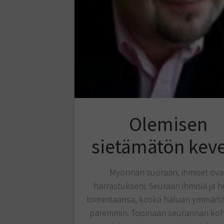
Olemisen
sietämätön kev
Myönnän suoraan, ihmiset ova
harrastukseni. Seuraan ihmisiä ja h
toimintaansa, koska haluan ymmärtä
paremmin. Toisinaan seurannan ko