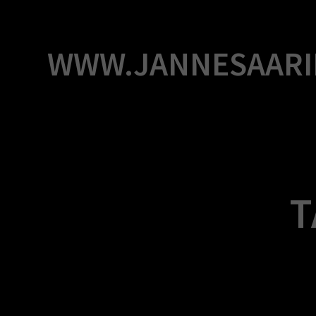
Skip
to
content
WWW.JANNESAARI
T