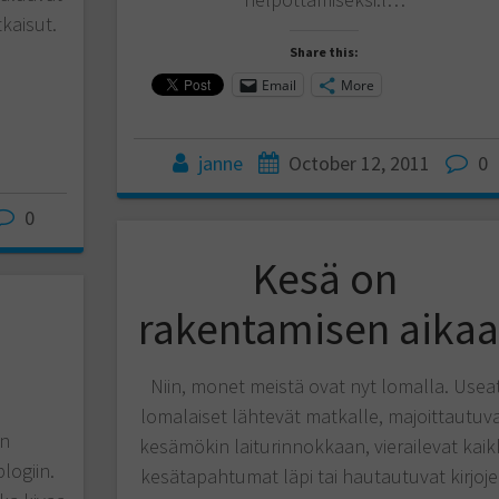
tkaisut.
Share this:
Email
More
janne
October 12, 2011
0
0
Kesä on
rakentamisen aikaa
Niin, monet meistä ovat nyt lomalla. Usea
lomalaiset lähtevät matkalle, majoittautuv
en
kesämökin laiturinnokkaan, vierailevat kaik
logiin.
kesätapahtumat läpi tai hautautuvat kirjoj