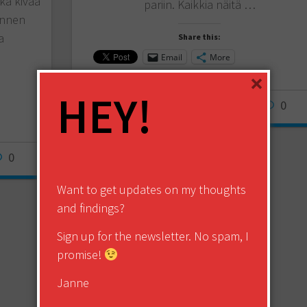
nka kivaa
pariin. Kaikkia näitä …
 ennen
a
Share this:
Email
More
×
HEY!
janne
July 6, 2011
0
0
Want to get updates on my thoughts
and findings?
Sign up for the newsletter. No spam, I
promise!
Janne