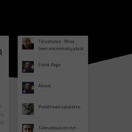
Tervetuloa - Minä
n
teen ensimmäisyyksiä
Front Page
About
n
Poliittinen salaliitto
la
ää
Tulevaisuus on nyt -