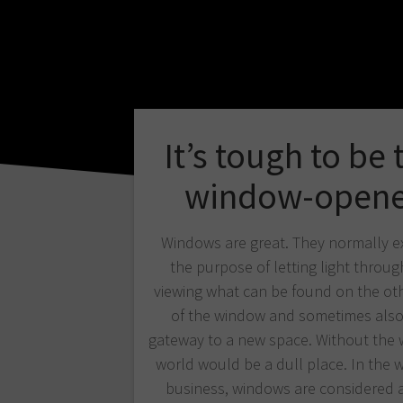
It’s tough to be 
window-opene
Windows are great. They normally ex
the purpose of letting light through
viewing what can be found on the oth
of the window and sometimes also
gateway to a new space. Without the
world would be a dull place. In the w
business, windows are considered