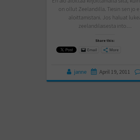
En aio aloittaa kirjoittamalla siitä, kui
on ollut Zeelandilla. Tiesin sen jo
aloittamistani. Jos haluat luke
zeelandilaisesta into…
Share this:
Email
More
janne
April 19, 2011