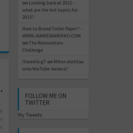
on
Looking back at 2012 –
what are the hot topics for
2013?
How to Brand Toilet Paper? -
WWW.JANNESAARIKKO.COM
on
The Reinvention
Challenge
Itseeelis gT
on
Miten aloittaa
oma YouTube-kanava?
.
FOLLOW ME ON
TWITTER
t
at
My Tweets
ki
en