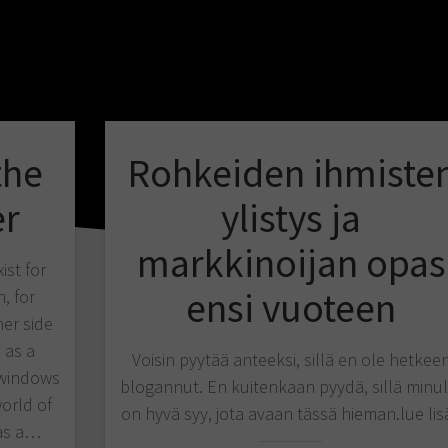
the
Rohkeiden ihmiste
r
ylistys ja
markkinoijan opas
ist for
ensi vuoteen
, for
er side
 as a
Voisin pyytää anteeksi, sillä en ole hetkee
 windows
blogannut. En kuitenkaan pyydä, sillä minul
orld of
on hyvä syy, jota avaan tässä hieman.lue lis
 as a…