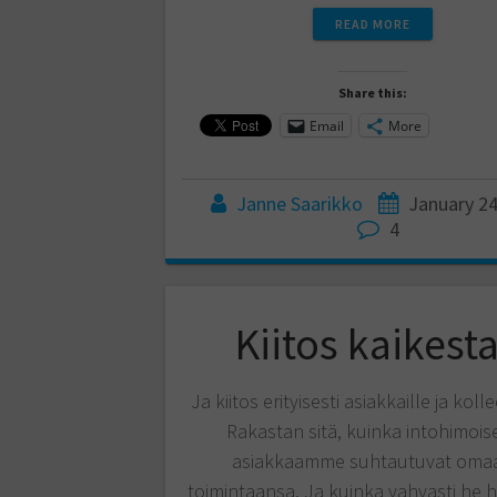
READ MORE
Share this:
Email
More
Janne Saarikko
January 24
4
Kiitos kaikesta
Ja kiitos erityisesti asiakkaille ja kolle
Rakastan sitä, kuinka intohimoise
asiakkaamme suhtautuvat oma
toimintaansa. Ja kuinka vahvasti he 