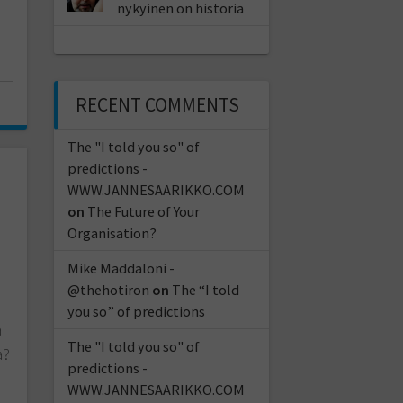
nykyinen on historia
RECENT COMMENTS
The "I told you so" of
predictions -
WWW.JANNESAARIKKO.COM
on
The Future of Your
Organisation?
Mike Maddaloni -
@thehotiron
on
The “I told
you so” of predictions
a
The "I told you so" of
a?
predictions -
WWW.JANNESAARIKKO.COM