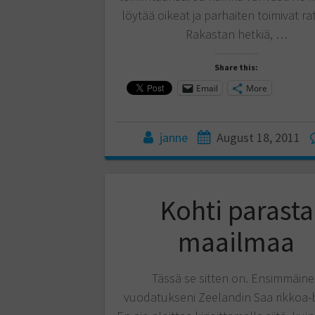
löytää oikeat ja parhaiten toimivat ra
Rakastan hetkiä, …
Share this:
Email
More
janne
August 18, 2011
Kohti parasta
maailmaa
Tässä se sitten on. Ensimmäin
vuodatukseni Zeelandin Saa rikkoa-b