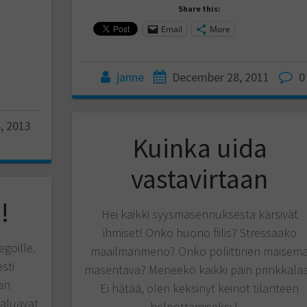
Share this:
Email
More
janne
December 28, 2011
0
, 2013
Kuinka uida
vastavirtaan
!
Hei kaikki syysmasennuksesta kärsivät
ihmiset! Onko huono fiilis? Stressaako
egoille.
maailmanmeno? Onko poliittinen maisem
sti
masentava? Meneekö kaikki päin prinkkala
an
Ei hätää, olen keksinyt keinot tilanteen
haluavat
helpottamiseksi.l…