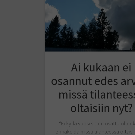
Ai kukaan ei
osannut edes ar
missä tilantees
oltaisiin nyt?
“Ei kyllä vuosi sitten osattu ollen
ennakoida missä tilanteessa oltaisii