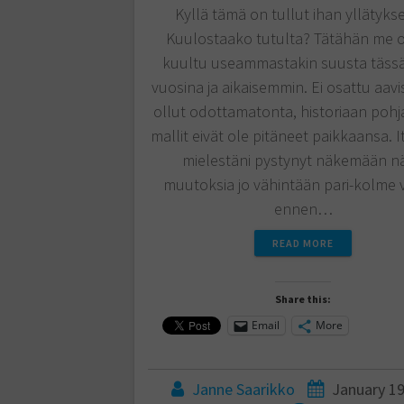
Kyllä tämä on tullut ihan yllätyks
Kuulostaako tutulta? Tätähän me o
kuultu useammastakin suusta tässä
vuosina ja aikaisemmin. Ei osattu aavi
ollut odottamatonta, historiaan pohj
mallit eivät ole pitäneet paikkaansa. I
mielestäni pystynyt näkemään nä
muutoksia jo vähintään pari-kolme 
ennen…
READ MORE
Share this:
Email
More
Janne Saarikko
January 19