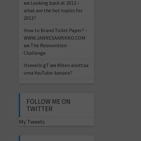
on
Looking back at 2012 –
what are the hot topics for
2013?
How to Brand Toilet Paper? -
WWW.JANNESAARIKKO.COM
on
The Reinvention
Challenge
Itseeelis gT
on
Miten aloittaa
oma YouTube-kanava?
FOLLOW ME ON
TWITTER
My Tweets