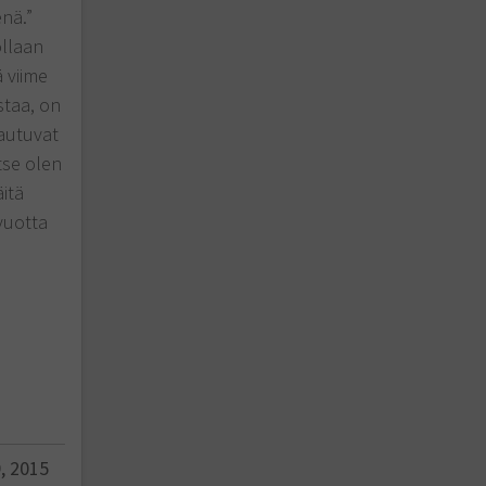
enä.”
llaan
 viime
staa, on
autuvat
tse olen
itä
vuotta
, 2015