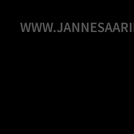
Skip
to
content
WWW.JANNESAARI