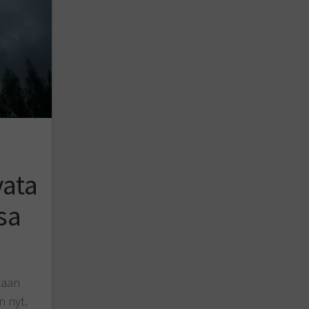
vata
sa
kaan
n nyt.