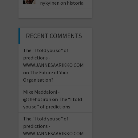
nykyinen on historia
RECENT COMMENTS
The "I told you so" of
predictions -
WWW.JANNESAARIKKO.COM
on
The Future of Your
Organisation?
Mike Maddaloni -
@thehotiron
on
The “I told
you so” of predictions
The "I told you so" of
predictions -
WWW.JANNESAARIKKO.COM