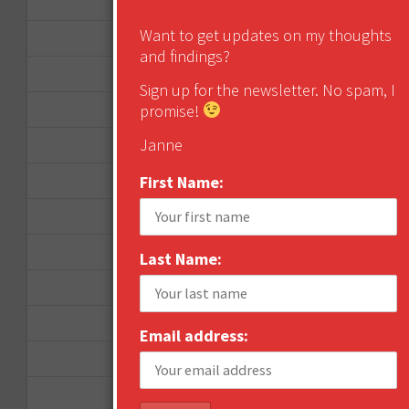
April 2014
Want to get updates on my thoughts
September 2013
and findings?
August 2013
Sign up for the newsletter. No spam, I
promise!
May 2013
Janne
April 2013
First Name:
March 2013
January 2013
December 2012
Last Name:
November 2012
October 2012
Email address:
September 2012
June 2012