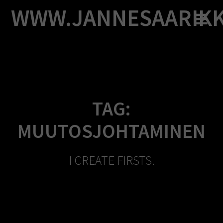
Skip
WWW.JANNESAARIK
to
content
TAG:
MUUTOSJOHTAMINEN
I CREATE FIRSTS.