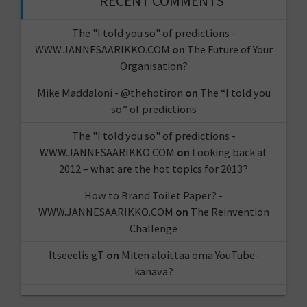
RECENT COMMENTS
The "I told you so" of predictions -
WWW.JANNESAARIKKO.COM
on
The Future of Your
Organisation?
Mike Maddaloni - @thehotiron
on
The “I told you
so” of predictions
The "I told you so" of predictions -
WWW.JANNESAARIKKO.COM
on
Looking back at
2012 – what are the hot topics for 2013?
How to Brand Toilet Paper? -
WWW.JANNESAARIKKO.COM
on
The Reinvention
Challenge
Itseeelis gT
on
Miten aloittaa oma YouTube-
kanava?