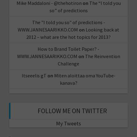
Mike Maddaloni - @thehotiron
on
The “I told you
so” of predictions
The "I told you so" of predictions -
WWW.JANNESAARIKKO.COM
on
Looking back at
2012 – what are the hot topics for 2013?
How to Brand Toilet Paper? -
WWW.JANNESAARIKKO.COM
on
The Reinvention
Challenge
Itseeelis gT
on
Miten aloittaa oma YouTube-
kanava?
FOLLOW ME ON TWITTER
My Tweets