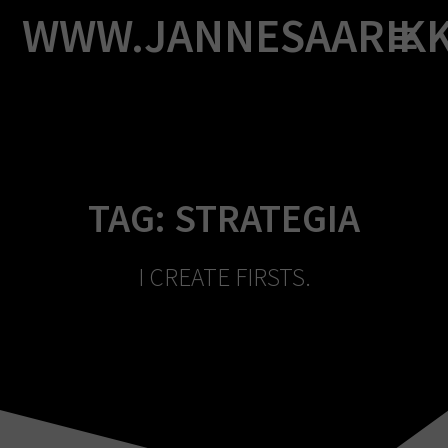
Skip
WWW.JANNESAARIK
to
content
TAG:
STRATEGIA
I CREATE FIRSTS.