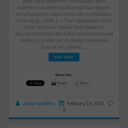
jopa hallitukseenkin. Tredikkäästi teen
kuitenkin salaliitosta julkisen ja läpinäkyvän,
jotta kukaan ei pääse minua siitä syyttämään.
Here we go. Vaihe 1. – Tilan rajaaminen Tämä
vaihe tapahtuu alkaen tästä päivästä.
Eduskuntavaalien alla kaikki puolueet tulevat
median ja somen avustuksella lokaamaan
itsensä niin pahasti,…
READ MORE
Share this:
Email
More
Janne Saarikko
February 19, 2015
0