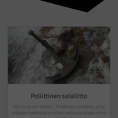
Poliittinen salaliitto
Nyt minä sen keksin. Poliittisen salaliiton, jolla
pääsee kahdessa vuodessa eduskuntaan, ehkä