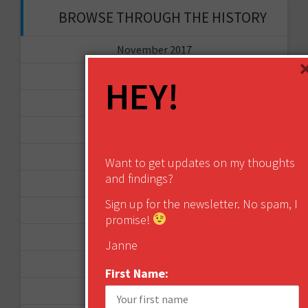
BROWSE THROUGH THE HISTORY
November 2017
September 2017
HEY!
August 2017
February 2017
December 2016
Want to get updates on my thoughts
and findings?
November 2016
Sign up for the newsletter. No spam, I
October 2016
promise!
August 2016
Janne
June 2016
First Name:
April 2016