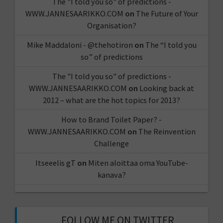
The "I told you so" of predictions -
WWW.JANNESAARIKKO.COM
on
The Future of Your
Organisation?
Mike Maddaloni - @thehotiron
on
The “I told you
so” of predictions
The "I told you so" of predictions -
WWW.JANNESAARIKKO.COM
on
Looking back at
2012 – what are the hot topics for 2013?
How to Brand Toilet Paper? -
WWW.JANNESAARIKKO.COM
on
The Reinvention
Challenge
Itseeelis gT
on
Miten aloittaa oma YouTube-
kanava?
FOLLOW ME ON TWITTER