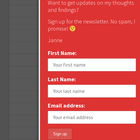
Want to get updates on my thoughts
and findings?
August 2013
Sign up for the newsletter. No spam, I
May 2013
promise!
April 2013
Janne
March 2013
First Name:
January 2013
December 2012
Last Name:
November 2012
October 2012
Email address:
September 2012
June 2012
December 2011