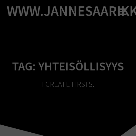
Skip
WWW.JANNESAARIK
to
content
TAG:
YHTEISÖLLISYYS
I CREATE FIRSTS.