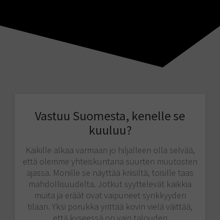
Vastuu Suomesta, kenelle se
kuuluu?
Kaikille alkaa varmaan jo hiljalleen olla selvää,
että olemme yhteiskuntana suurten muutosten
ajassa. Monille se näyttää kriisiltä, toisille taas
mahdollisuudelta. Jotkut syyttelevät kaikkia
muita ja eräät ovat vaipuneet synkkyyden
tilaan. Yksi porukka yrittää kovin vielä väittää,
että kyseessä on vain talouden