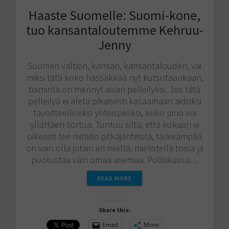
Haaste Suomelle: Suomi-kone,
tuo kansantaloutemme Kehruu-
Jenny
Suomen valtion, kansan, kansantalouden, vai
miksi tätä koko hässäkkää nyt kutsutaankaan,
toiminta on mennyt aivan pelleilyksi. Jos tätä
pelleilyä ei aleta pikaisesti kasaamaan aidoksi
tavoitteelliseksi yhteispeliksi, koko pino voi
yllättäen sortua. Tuntuu siltä, että kukaan ei
oikeasti tee mitään pitkäjänteistä, tärkeämpää
on vain olla jotain eri mieltä, mielistellä toisia ja
puolustaa vain omaa asemaa. Politiikassa…
READ MORE
Share this:
Email
More