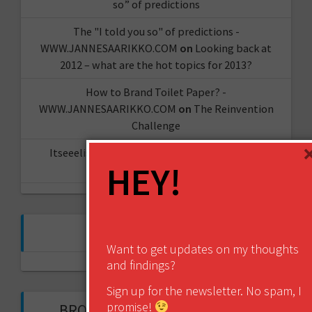
so” of predictions
The "I told you so" of predictions -
WWW.JANNESAARIKKO.COM
on
Looking back at
2012 – what are the hot topics for 2013?
How to Brand Toilet Paper? -
WWW.JANNESAARIKKO.COM
on
The Reinvention
Challenge
Itseeelis gT
on
Miten aloittaa oma YouTube-
HEY!
kanava?
FOLLOW ME ON TWITTER
Want to get updates on my thoughts
My Tweets
and findings?
Sign up for the newsletter. No spam, I
promise!
BROWSE THROUGH THE HISTORY