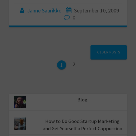
Janne Saarikko
September 10, 2009
0
Posts
OLDER POSTS
navigation
Page
2
Page
1
Blog
How to Do Good Startup Marketing
and Get Yourself a Perfect Cappuccino