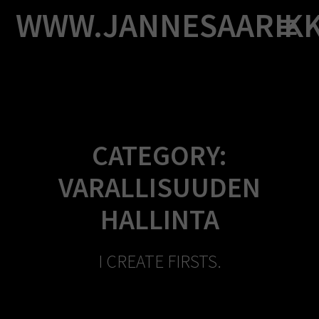
Skip
WWW.JANNESAARIK
to
content
CATEGORY:
VARALLISUUDEN
HALLINTA
I CREATE FIRSTS.