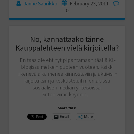
Janne Saarikko
February 23, 2011
0
No, kannattaako tänne
Kauppalehteen vielä kirjoitella?
En taas ole ehtinyt piipahtamaan täällä KL-
blogissa melkein puoleen vuoteen. Kaikki
liikenevä aika menee kiinnostaviin ja aktiivisiin
kirjoituksiin ja keskusteluihin erilaisissa
sosiaalisen median yhteisöissä.
Sitten viime käynnin…
Share this:
Email
More