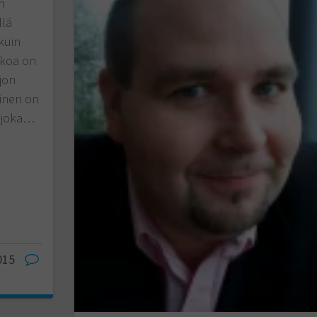
n
llä
kuin
ekoa on
jon
minen on
, joka…
015