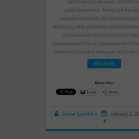
valintojensa mukaan. Poliittine
päätöksenteko. Meillä on kevää
eduskuntavaalit. On tärkeämpää 
koskaan, että poliittista päätöksent
ohjaamassa mahdollisimman pal
oikeanlaisia ihmisiä. Oikeanlainen ih
oman käsitykseni mukaan sellainen
READ MORE
Share this:
Email
More
Janne Saarikko
January 1, 2
4