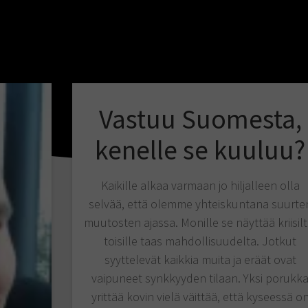
Vastuu Suomesta,
kenelle se kuuluu?
Kaikille alkaa varmaan jo hiljalleen olla
selvää, että olemme yhteiskuntana suurte
muutosten ajassa. Monille se näyttää kriisilt
toisille taas mahdollisuudelta. Jotkut
syyttelevät kaikkia muita ja eräät ovat
vaipuneet synkkyyden tilaan. Yksi porukk
yrittää kovin vielä väittää, että kyseessä o