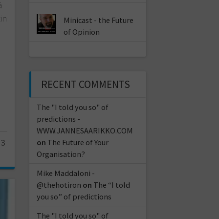
ä
in
Minicast - the Future
of Opinion
RECENT COMMENTS
The "I told you so" of
predictions -
WWW.JANNESAARIKKO.COM
13
on
The Future of Your
Organisation?
Mike Maddaloni -
@thehotiron
on
The “I told
you so” of predictions
The "I told you so" of