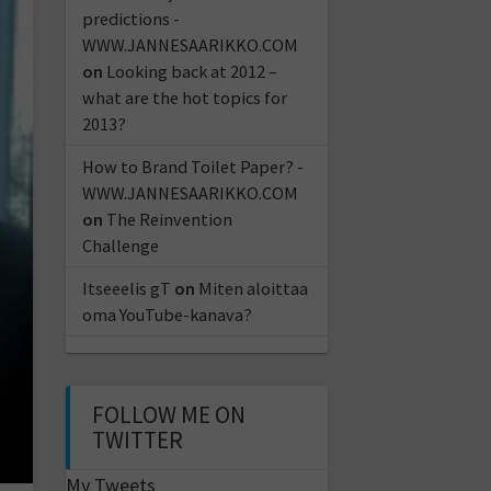
predictions -
WWW.JANNESAARIKKO.COM
on
Looking back at 2012 –
what are the hot topics for
2013?
How to Brand Toilet Paper? -
WWW.JANNESAARIKKO.COM
on
The Reinvention
Challenge
Itseeelis gT
on
Miten aloittaa
oma YouTube-kanava?
FOLLOW ME ON
TWITTER
My Tweets