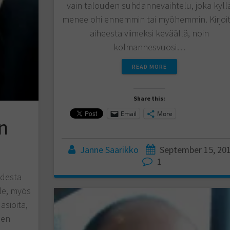
vain talouden suhdannevaihtelu, joka kyll
menee ohi ennemmin tai myöhemmin. Kirjoit
aiheesta viimeksi keväällä, noin
kolmannesvuosi…
READ MORE
Share this:
Email
More
n
Janne Saarikko
September 15, 20
1
odesta
lle, myös
asioita,
ien