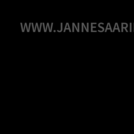
Skip
to
content
WWW.JANNESAARI