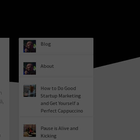
Blog
About
How to Do Good
n
Startup Marketing
ä,
and Get Yourself a
Perfect Cappuccino
a
Pause is Alive and
n
Kicking