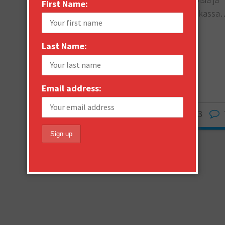
First Name:
puolustaa vain omaa asemaa. Politiikassa
READ MORE
Last Name:
Share this:
Email
More
Email address:
Janne Saarikko
May 5, 2013