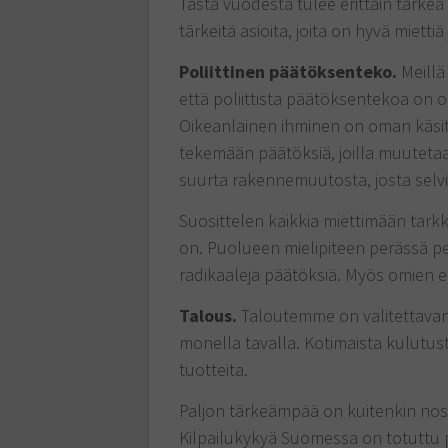
Tästä vuodesta tulee erittäin tärkeä 
tärkeitä asioita, joita on hyvä miett
Poliittinen päätöksenteko.
Meillä
että poliittista päätöksentekoa on 
Oikeanlainen ihminen on oman käsit
tekemään päätöksiä, joilla muutet
suurta rakennemuutosta, josta selviä
Suosittelen kaikkia miettimään tar
on. Puolueen mielipiteen perässä pee
radikaaleja päätöksiä. Myös omien 
Talous.
Taloutemme on valitettavan
monella tavalla. Kotimaista kulutus
tuotteita.
Paljon tärkeämpää on kuitenkin nost
Kilpailukykyä Suomessa on totuttu