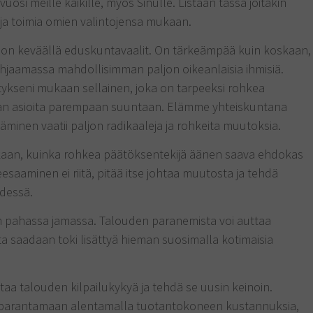
vuosi meille kaikille, myös Sinulle. Listaan tässä joitakin
iä ja toimia omien valintojensa mukaan.
 on keväällä eduskuntavaalit. On tärkeämpää kuin koskaan,
ohjaamassa mahdollisimman paljon oikeanlaisia ihmisiä.
ykseni mukaan sellainen, joka on tarpeeksi rohkea
aan asioita parempaan suuntaan. Elämme yhteiskuntana
minen vaatii paljon radikaaleja ja rohkeita muutoksia.
kkaan, kuinka rohkea päätöksentekijä äänen saava ehdokas
saaminen ei riitä, pitää itse johtaa muutosta ja tehdä
edessä.
 pahassa jamassa. Talouden paranemista voi auttaa
ta saadaan toki lisättyä hieman suosimalla kotimaisia
aa talouden kilpailukykyä ja tehdä se uusin keinoin.
 parantamaan alentamalla tuotantokoneen kustannuksia,