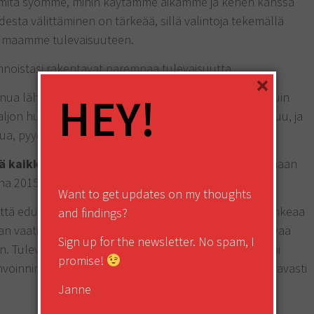
mitä syömme, mihin käytämme aikamme ja kenen kanssa
esta välittäminen on tärkeää, sillä valintoja tekemällä
 maamme tulevaisuuteen.
innoistasi rakentavat parempaa tulevaisuutta.
×
HEY!
sinua lähellä olevista ihmisistä huolta niin henkisesti kuin
paljon huippukunnossa olevia ihmisiä. Hyvinvointi tarttuu, ja
pua, pyydä sitä.
tä kaikkia mainitsemiani neuvoja.
Mutta pyrin olemaan
na 2015.
Want to get updates on my thoughts
, että eduskuntaan valitaan mahdollisimman monta rohkeaa
and findings?
an vaatimalla ja nostamalla hyvää ja lisäarvoa tuottavaa
Sign up for the newsletter. No spam, I
. Tulevaisuutta pohdin päivittäin ja pyrin esimerkilläni
promise!
oinnin eteen voisin tehdä paljon enemmän – toivottavasti
Janne