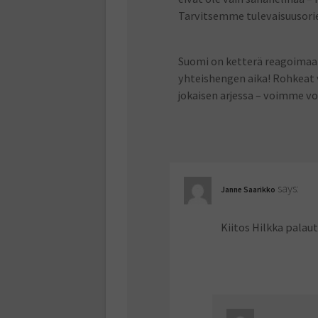
Tarvitsemme tulevaisuusori
Suomi on ketterä reagoimaan
yhteishengen aika! Rohkeat v
jokaisen arjessa – voimme v
says:
Janne Saarikko
Kiitos Hilkka palaut