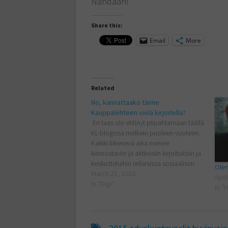
Nähdään!
Share this:
Email
More
Related
No, kannattaako tänne
Kauppalehteen vielä kirjoitella?
En taas ole ehtinyt piipahtamaan täällä
KL-blogissa melkein puoleen vuoteen.
Kaikki liikenevä aika menee
kiinnostaviin ja aktiivisiin kirjoituksiin ja
keskusteluihin erilaisissa sosiaalisen
Ole
median yhteisöissä. Sitten viime
March 21, 2010
Apri
käynnin...
In "Digi"
In "