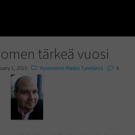
uomen tärkeä vuosi
uary 1, 2015
Hyvinvointi
Media
Työelämä
4