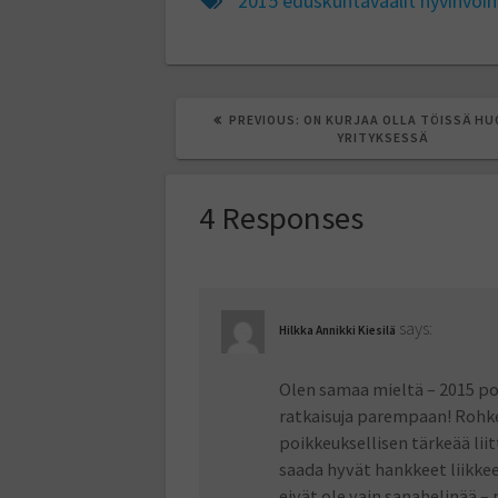
2015
eduskuntavaalit
hyvinvoin
PREVIOUS
PREVIOUS:
ON KURJAA OLLA TÖISSÄ H
POST:
YRITYKSESSÄ
4 Responses
says:
Hilkka Annikki Kiesilä
Olen samaa mieltä – 2015 po
ratkaisuja parempaan! Rohkea
poikkeuksellisen tärkeää lii
saada hyvät hankkeet liikkee
eivät ole vain sanahelinää –