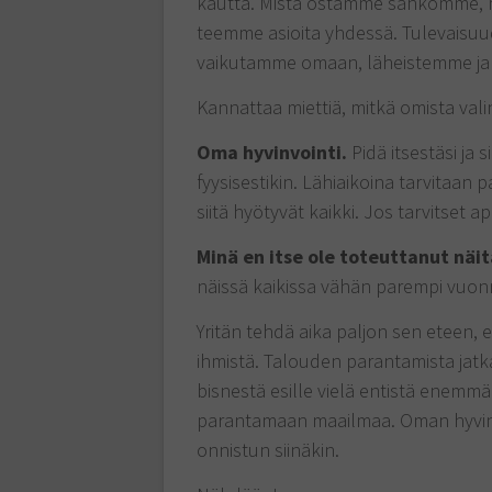
kautta. Mistä ostamme sähkömme, 
teemme asioita yhdessä. Tulevaisuud
vaikutamme omaan, läheistemme ja
Kannattaa miettiä, mitkä omista val
Oma hyvinvointi.
Pidä itsestäsi ja 
fyysisestikin. Lähiaikoina tarvitaan 
siitä hyötyvät kaikki. Jos tarvitset a
Minä en itse ole toteuttanut näi
näissä kaikissa vähän parempi vuon
Yritän tehdä aika paljon sen eteen
ihmistä. Talouden parantamista jatk
bisnestä esille vielä entistä enemmän
parantamaan maailmaa. Oman hyvinv
onnistun siinäkin.