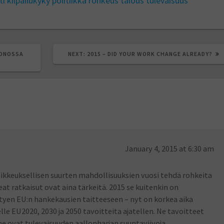
ti
kilpailukyky
politiikka
rohkeus
talous
tulevaisuus
NEXT
UONOSSA
NEXT:
2015 – DID YOUR WORK CHANGE ALREADY?
POST:
January 4, 2015 at 6:30 am
ikkeuksellisen suurten mahdollisuuksien vuosi tehdä rohkeita
t ratkaisut ovat aina tärkeitä. 2015 se kuitenkin on
ttyen EU:n hankekausien taitteeseen – nyt on korkea aika
lle EU2020, 2030 ja 2050 tavoitteita ajatellen. Ne tavoitteet
 ne ovat tulevaisuuden aallonharjan suuntaviivoja.