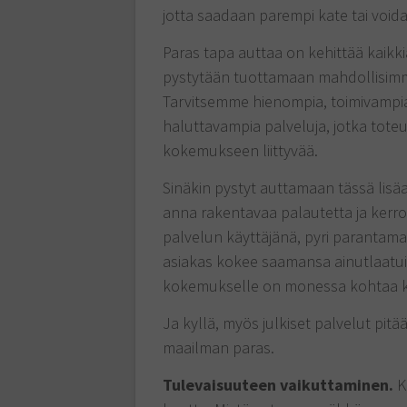
jotta saadaan parempi kate tai void
Paras tapa auttaa on kehittää kaikki
pystytään tuottamaan mahdollisimman
Tarvitsemme hienompia, toimivampia 
haluttavampia palveluja, jotka tote
kokemukseen liittyvää.
Sinäkin pystyt auttamaan tässä lisä
anna rakentavaa palautetta ja kerro,
palvelun käyttäjänä, pyri parantamaa
asiakas kokee saamansa ainutlaatuis
kokemukselle on monessa kohtaa kan
Ja kyllä, myös julkiset palvelut pitä
maailman paras.
Tulevaisuuteen vaikuttaminen.
K