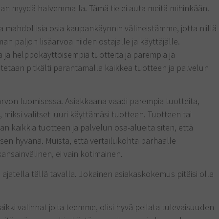
aan myydä halvemmalla. Tämä tie ei auta meitä mihinkään.
a mahdollisia osia kaupankäynnin välineistämme, jotta niillä
 paljon lisäarvoa niiden ostajalle ja käyttäjälle.
ja helppokäyttöisempiä tuotteita ja parempia ja
utetaan pitkälti parantamalla kaikkea tuotteen ja palvelun
arvon luomisessa. Asiakkaana vaadi parempia tuotteita,
 miksi valitset juuri käyttämäsi tuotteen. Tuotteen tai
n kaikkia tuotteen ja palvelun osa-alueita siten, että
en hyvänä. Muista, että vertailukohta parhaalle
sainvälinen, ei vain kotimainen.
ä ajatella tällä tavalla. Jokainen asiakaskokemus pitäisi olla
aikki valinnat joita teemme, olisi hyvä peilata tulevaisuuden