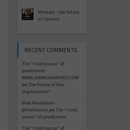
Minicast - the Future
of Opinion
RECENT COMMENTS
The "I told you so" of
predictions -
WWW.JANNESAARIKKO.COM
on
The Future of Your
Organisation?
Mike Maddaloni -
@thehotiron
on
The “I told
you so” of predictions
The "I told you so" of