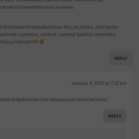
entaatiota enemmän kuin koskaan.
 kokonaisena kansakuntana. Nyt, jos koska, olisi hyvän
alinnat vaaleissa, rohkeat valinnat kaikilla rintamilla,
oittaa yhdessä! HK
REPLY
January 4, 2015 at 7:15 am
teesta! Ajattelitko itse tehdä jotain konkreettista?
REPLY