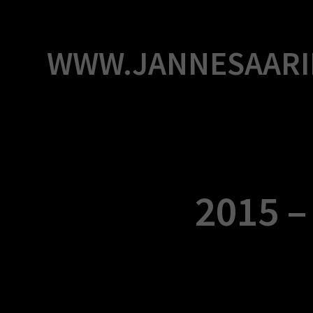
Skip
to
content
WWW.JANNESAARI
2015 