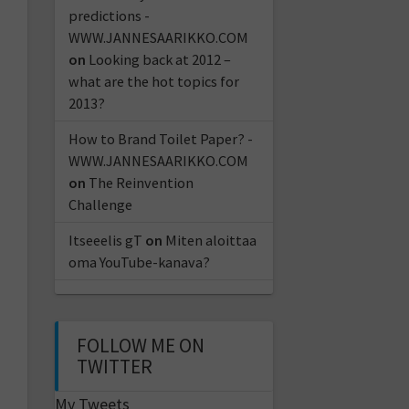
predictions -
WWW.JANNESAARIKKO.COM
on
Looking back at 2012 –
what are the hot topics for
2013?
How to Brand Toilet Paper? -
WWW.JANNESAARIKKO.COM
on
The Reinvention
Challenge
Itseeelis gT
on
Miten aloittaa
oma YouTube-kanava?
FOLLOW ME ON
TWITTER
My Tweets