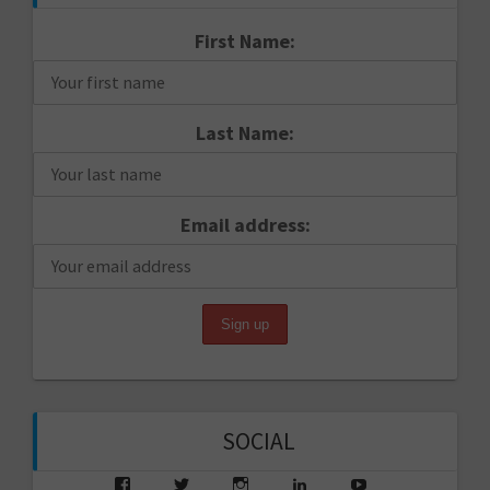
First Name:
Last Name:
Email address:
SOCIAL
View
View
View
View
View