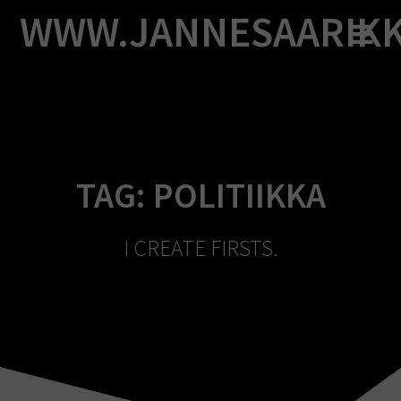
Skip
WWW.JANNESAARIK
to
content
TAG:
POLITIIKKA
I CREATE FIRSTS.