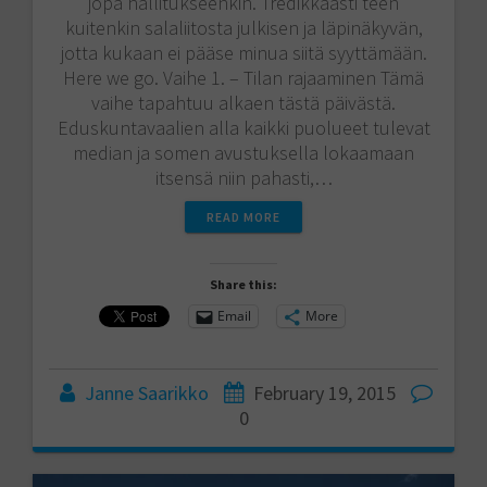
jopa hallitukseenkin. Tredikkäästi teen
kuitenkin salaliitosta julkisen ja läpinäkyvän,
jotta kukaan ei pääse minua siitä syyttämään.
Here we go. Vaihe 1. – Tilan rajaaminen Tämä
vaihe tapahtuu alkaen tästä päivästä.
Eduskuntavaalien alla kaikki puolueet tulevat
median ja somen avustuksella lokaamaan
itsensä niin pahasti,…
READ MORE
Share this:
Email
More
Janne Saarikko
February 19, 2015
0