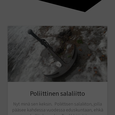
Poliittinen salaliitto
Nyt minä sen keksin. Poliittisen salaliiton, jolla
pääsee kahdessa vuodessa eduskuntaan, ehkä