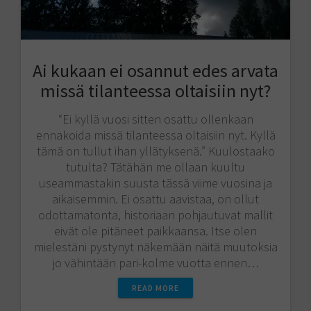
Ai kukaan ei osannut edes arvata
missä tilanteessa oltaisiin nyt?
“Ei kyllä vuosi sitten osattu ollenkaan
ennakoida missä tilanteessa oltaisiin nyt. Kyllä
tämä on tullut ihan yllätyksenä.” Kuulostaako
tutulta? Tätähän me ollaan kuultu
useammastakin suusta tässä viime vuosina ja
aikaisemmin. Ei osattu aavistaa, on ollut
odottamatonta, historiaan pohjautuvat mallit
eivät ole pitäneet paikkaansa. Itse olen
mielestäni pystynyt näkemään näitä muutoksia
jo vähintään pari-kolme vuotta ennen…
READ MORE