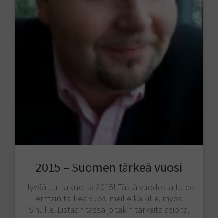
2015 – Suomen tärkeä vuosi
Hyvää uutta vuotta 2015! Tästä vuodesta tulee
erittäin tärkeä vuosi meille kaikille, myös
Sinulle. Listaan tässä joitakin tärkeitä asioita,