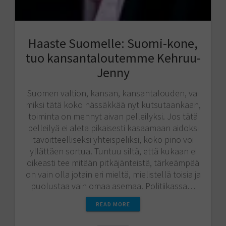
Haaste Suomelle: Suomi-kone,
tuo kansantaloutemme Kehruu-
Jenny
Suomen valtion, kansan, kansantalouden, vai
miksi tätä koko hässäkkää nyt kutsutaankaan,
toiminta on mennyt aivan pelleilyksi. Jos tätä
pelleilyä ei aleta pikaisesti kasaamaan aidoksi
tavoitteelliseksi yhteispeliksi, koko pino voi
yllättäen sortua. Tuntuu siltä, että kukaan ei
oikeasti tee mitään pitkäjänteistä, tärkeämpää
on vain olla jotain eri mieltä, mielistellä toisia ja
puolustaa vain omaa asemaa. Politiikassa…
READ MORE